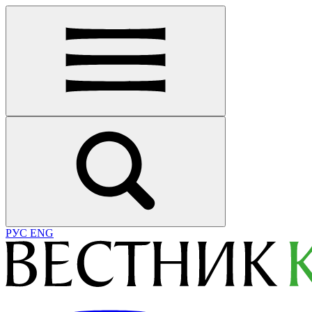
РУС
ENG