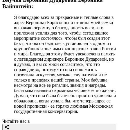
Вайнштейн:
Я благодарю всех за прекрасные и теплые слова в
адрес Вероники Борисовны и от лица моей семьи
выражаю огромную благодарность всем, кто
приложил усилия для того, чтобы сегодняшнее
мероприятие состоялось, чтобы был создан этот
бюст, чтобы он был здесь установлен в одном из
крупнейших и значимых концертных залов России
и мира. Благодаря этому будет увековечена память
о легендарном дирижере Веронике Дударовой, но
я думаю, и вы со мной согласитесь, что это
справедливо, потому что она свою жизнь
посвятила искусству, музыке, слушателям и не
только в пределах нашей страны. Моя бабушка,
несмотря на все ее регалии, звания и награды,
была максимально скромным человеком по жизни.
Думаю, что она была бы очень приятно удивлена и
обрадована, когда узнала бы, что теперь адрес ее
новой прописки - ее горячо любимая Московская
государственная консерватория.
Читайте нас в