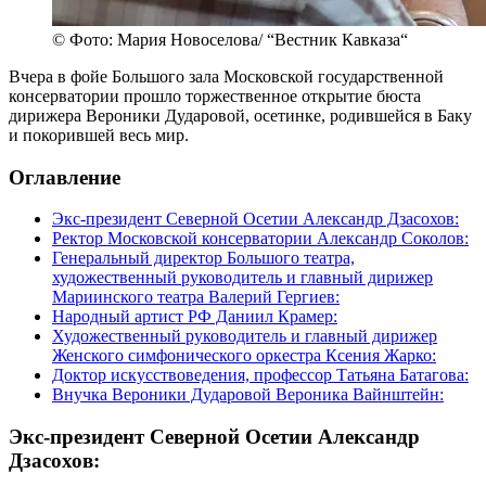
© Фото: Мария Новоселова/ “Вестник Кавказа“
Вчера в фойе Большого зала Московской государственной
консерватории прошло торжественное открытие бюста
дирижера Вероники Дударовой, осетинке, родившейся в Баку
и покорившей весь мир.
Оглавление
Экс-президент Северной Осетии Александр Дзасохов:
Ректор Московской консерватории Александр Соколов:
Генеральный директор Большого театра,
художественный руководитель и главный дирижер
Мариинского театра Валерий Гергиев:
Народный артист РФ Даниил Крамер:
Художественный руководитель и главный дирижер
Женского симфонического оркестра Ксения Жарко:
Доктор искусствоведения, профессор Татьяна Батагова:
Внучка Вероники Дударовой Вероника Вайнштейн:
Экс-президент Северной Осетии Александр
Дзасохов: