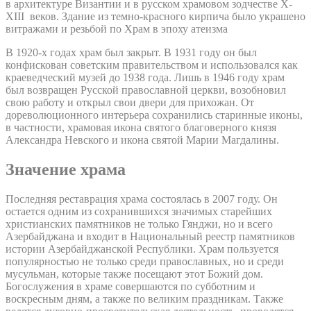
в архитектуре Византии и в русском храмовом зодчестве X-
XIII веков. Здание из темно-красного кирпича было украшено
витражами и резьбой по Храм в эпоху атеизма
В 1920-х годах храм был закрыт. В 1931 году он был
конфискован советским правительством и использовался как
краеведческий музей до 1938 года. Лишь в 1946 году храм
был возвращен Русской православной церкви, возобновил
свою работу и открыл свои двери для прихожан. От
дореволюционного интерьера сохранились старинные иконы,
в частности, храмовая икона святого благоверного князя
Александра Невского и икона святой Марии Магдалины.
Значение храма
Последняя реставрация храма состоялась в 2007 году. Он
остается одним из сохранившихся значимых старейших
христианских памятников не только Гянджи, но и всего
Азербайджана и входит в Национальный реестр памятников
истории Азербайджанской Республики. Храм пользуется
популярностью не только среди православных, но и среди
мусульман, которые также посещают этот Божий дом.
Богослужения в храме совершаются по субботним и
воскресным дням, а также по великим праздникам. Также