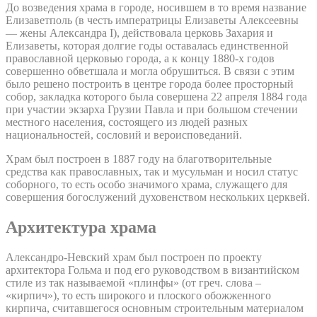
До возведения храма в городе, носившем в то время название
Елизаветполь (в честь императрицы Елизаветы Алексеевны
— жены Александра I), действовала церковь Захария и
Елизаветы, которая долгие годы оставалась единственной
православной церковью города, а к концу 1880-х годов
совершенно обветшала и могла обрушиться. В связи с этим
было решено построить в центре города более просторный
собор, закладка которого была совершена 22 апреля 1884 года
при участии экзарха Грузии Павла и при большом стечении
местного населения, состоящего из людей разных
национальностей, сословий и вероисповеданий.
Храм был построен в 1887 году на благотворительные
средства как православных, так и мусульман и носил статус
соборного, то есть особо значимого храма, служащего для
совершения богослужений духовенством нескольких церквей.
Архитектура храма
Александро-Невский храм был построен по проекту
архитектора Гольма и под его руководством в византийском
стиле из так называемой «плинфы» (от греч. слова –
«кирпич»), то есть широкого и плоского обожженного
кирпича, считавшегося основным строительным материалом