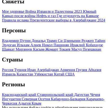
Сюжеты
Мое здоровье
Война Израиля и Палестины 2023
Южный
Кавказ после войны
Нефть и газ
Где отдохнуть на Кавказе
Правила ислама
Президентские выборы в Азербайджане 2024
Персоны
Владимир Путин
Дональд Трамп
Си Цзиньпин
Реджеп Тайип
Эрдоган
Ильхам Алиев
Никол Пашинян
Ираклий Кобахидзе
Шавкат Мирзиеев
Касым-Жомарт Токаев
Масуд Пезешкиан
Страны
Россия
Турция
Иран
Азербайджан
Армения
Грузия
Абхазия
Израиль
Казахстан
Узбекистан
Китай
США
Регионы
Краснодарский край
Ставропольский край
Дагестан
Чечня
Ингушетия
Северная Осетия
Кабардино-Балкария
Карачаево-
Черкесия
Адыгея
Крым
Мы используем файлы cookie и обрабатываем персональные