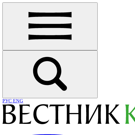
РУС
ENG