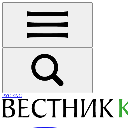
РУС
ENG