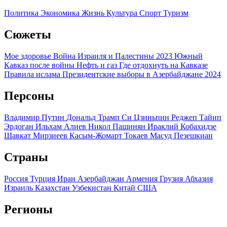
Политика
Экономика
Жизнь
Культура
Спорт
Туризм
Сюжеты
Мое здоровье
Война Израиля и Палестины 2023
Южный
Кавказ после войны
Нефть и газ
Где отдохнуть на Кавказе
Правила ислама
Президентские выборы в Азербайджане 2024
Персоны
Владимир Путин
Дональд Трамп
Си Цзиньпин
Реджеп Тайип
Эрдоган
Ильхам Алиев
Никол Пашинян
Ираклий Кобахидзе
Шавкат Мирзиеев
Касым-Жомарт Токаев
Масуд Пезешкиан
Страны
Россия
Турция
Иран
Азербайджан
Армения
Грузия
Абхазия
Израиль
Казахстан
Узбекистан
Китай
США
Регионы