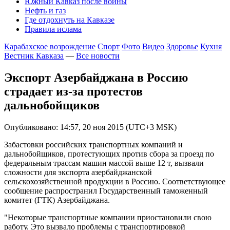
Южный Кавказ после войны
Нефть и газ
Где отдохнуть на Кавказе
Правила ислама
Карабахское возрождение
Спорт
Фото
Видео
Здоровье
Кухня
Вестник Кавказа
—
Все новости
Экспорт Азербайджана в Россию
страдает из-за протестов
дальнобойщиков
Опубликовано: 14:57, 20 ноя 2015 (UTC+3 MSK)
Забастовки российских транспортных компаний и
дальнобойщиков, протестующих против сбора за проезд по
федеральным трассам машин массой выше 12 т, вызвали
сложности для экспорта азербайджанской
сельскохозяйственной продукции в Россию. Соответствующее
сообщение распространил Государственный таможенный
комитет (ГТК) Азербайджана.
"Некоторые транспортные компании приостановили свою
работу. Это вызвало проблемы с транспортировкой