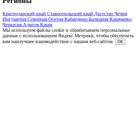
Регионы
Краснодарский край
Ставропольский край
Дагестан
Чечня
Ингушетия
Северная Осетия
Кабардино-Балкария
Карачаево-
Черкесия
Адыгея
Крым
Мы используем файлы cookie и обрабатываем персональные
данные с использованием Яндекс Метрики, чтобы обеспечить
вам наилучшее взаимодействие с нашим веб-сайтом.
ОК