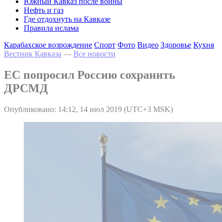
Южный Кавказ после войны
Нефть и газ
Где отдохнуть на Кавказе
Правила ислама
Карабахское возрождение
Спорт
Фото
Видео
Здоровье
Кухня
Вестник Кавказа
—
Все новости
ЕС попросил Россию сохранить
ДРСМД
Опубликовано: 14:12, 14 июл 2019 (UTC+3 MSK)