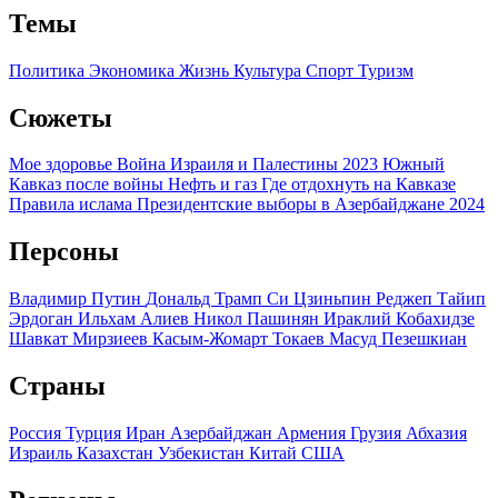
Темы
Политика
Экономика
Жизнь
Культура
Спорт
Туризм
Сюжеты
Мое здоровье
Война Израиля и Палестины 2023
Южный
Кавказ после войны
Нефть и газ
Где отдохнуть на Кавказе
Правила ислама
Президентские выборы в Азербайджане 2024
Персоны
Владимир Путин
Дональд Трамп
Си Цзиньпин
Реджеп Тайип
Эрдоган
Ильхам Алиев
Никол Пашинян
Ираклий Кобахидзе
Шавкат Мирзиеев
Касым-Жомарт Токаев
Масуд Пезешкиан
Страны
Россия
Турция
Иран
Азербайджан
Армения
Грузия
Абхазия
Израиль
Казахстан
Узбекистан
Китай
США