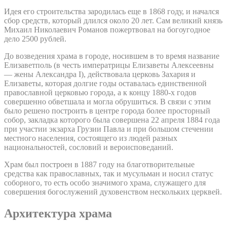
Идея его строительства зародилась еще в 1868 году, и начался
сбор средств, который длился около 20 лет. Сам великий князь
Михаил Николаевич Романов пожертвовал на богоугодное
дело 2500 рублей.
До возведения храма в городе, носившем в то время название
Елизаветполь (в честь императрицы Елизаветы Алексеевны
— жены Александра I), действовала церковь Захария и
Елизаветы, которая долгие годы оставалась единственной
православной церковью города, а к концу 1880-х годов
совершенно обветшала и могла обрушиться. В связи с этим
было решено построить в центре города более просторный
собор, закладка которого была совершена 22 апреля 1884 года
при участии экзарха Грузии Павла и при большом стечении
местного населения, состоящего из людей разных
национальностей, сословий и вероисповеданий.
Храм был построен в 1887 году на благотворительные
средства как православных, так и мусульман и носил статус
соборного, то есть особо значимого храма, служащего для
совершения богослужений духовенством нескольких церквей.
Архитектура храма