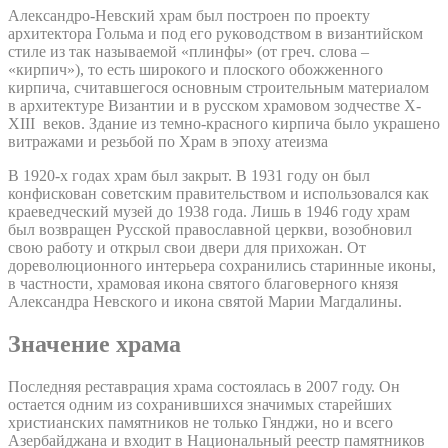
Александро-Невский храм был построен по проекту
архитектора Гольма и под его руководством в византийском
стиле из так называемой «плинфы» (от греч. слова –
«кирпич»), то есть широкого и плоского обожженного
кирпича, считавшегося основным строительным материалом
в архитектуре Византии и в русском храмовом зодчестве X-
XIII веков. Здание из темно-красного кирпича было украшено
витражами и резьбой по Храм в эпоху атеизма
В 1920-х годах храм был закрыт. В 1931 году он был
конфискован советским правительством и использовался как
краеведческий музей до 1938 года. Лишь в 1946 году храм
был возвращен Русской православной церкви, возобновил
свою работу и открыл свои двери для прихожан. От
дореволюционного интерьера сохранились старинные иконы,
в частности, храмовая икона святого благоверного князя
Александра Невского и икона святой Марии Магдалины.
Значение храма
Последняя реставрация храма состоялась в 2007 году. Он
остается одним из сохранившихся значимых старейших
христианских памятников не только Гянджи, но и всего
Азербайджана и входит в Национальный реестр памятников