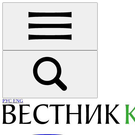
РУС
ENG