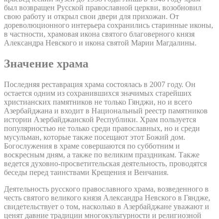
был возвращен Русской православной церкви, возобновил
свою работу и открыл свои двери для прихожан. От
дореволюционного интерьера сохранились старинные иконы,
в частности, храмовая икона святого благоверного князя
Александра Невского и икона святой Марии Магдалины.
Значение храма
Последняя реставрация храма состоялась в 2007 году. Он
остается одним из сохранившихся значимых старейших
христианских памятников не только Гянджи, но и всего
Азербайджана и входит в Национальный реестр памятников
истории Азербайджанской Республики. Храм пользуется
популярностью не только среди православных, но и среди
мусульман, которые также посещают этот Божий дом.
Богослужения в храме совершаются по субботним и
воскресным дням, а также по великим праздникам. Также
ведется духовно-просветительская деятельность, проводятся
беседы перед таинствами Крещения и Венчания.
Деятельность русского православного храма, возведенного в
честь святого великого князя Александра Невского в Гяндже,
свидетельствует о том, насколько в Азербайджане уважают и
ценят давние традиции многокультурности и религиозной