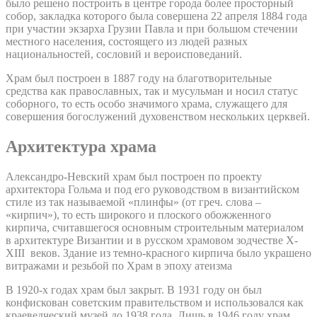
было решено построить в центре города более просторный
собор, закладка которого была совершена 22 апреля 1884 года
при участии экзарха Грузии Павла и при большом стечении
местного населения, состоящего из людей разных
национальностей, сословий и вероисповеданий.
Храм был построен в 1887 году на благотворительные
средства как православных, так и мусульман и носил статус
соборного, то есть особо значимого храма, служащего для
совершения богослужений духовенством нескольких церквей.
Архитектура храма
Александро-Невский храм был построен по проекту
архитектора Гольма и под его руководством в византийском
стиле из так называемой «плинфы» (от греч. слова –
«кирпич»), то есть широкого и плоского обожженного
кирпича, считавшегося основным строительным материалом
в архитектуре Византии и в русском храмовом зодчестве X-
XIII веков. Здание из темно-красного кирпича было украшено
витражами и резьбой по Храм в эпоху атеизма
В 1920-х годах храм был закрыт. В 1931 году он был
конфискован советским правительством и использовался как
краеведческий музей до 1938 года. Лишь в 1946 году храм