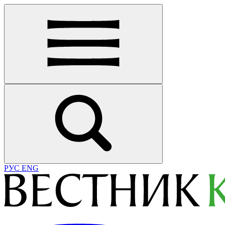
РУС
ENG