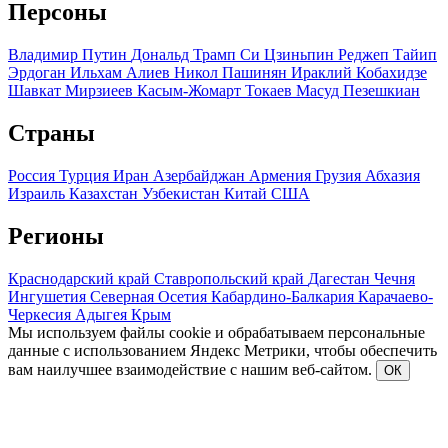
Персоны
Владимир Путин
Дональд Трамп
Си Цзиньпин
Реджеп Тайип
Эрдоган
Ильхам Алиев
Никол Пашинян
Ираклий Кобахидзе
Шавкат Мирзиеев
Касым-Жомарт Токаев
Масуд Пезешкиан
Страны
Россия
Турция
Иран
Азербайджан
Армения
Грузия
Абхазия
Израиль
Казахстан
Узбекистан
Китай
США
Регионы
Краснодарский край
Ставропольский край
Дагестан
Чечня
Ингушетия
Северная Осетия
Кабардино-Балкария
Карачаево-
Черкесия
Адыгея
Крым
Мы используем файлы cookie и обрабатываем персональные
данные с использованием Яндекс Метрики, чтобы обеспечить
вам наилучшее взаимодействие с нашим веб-сайтом.
ОК