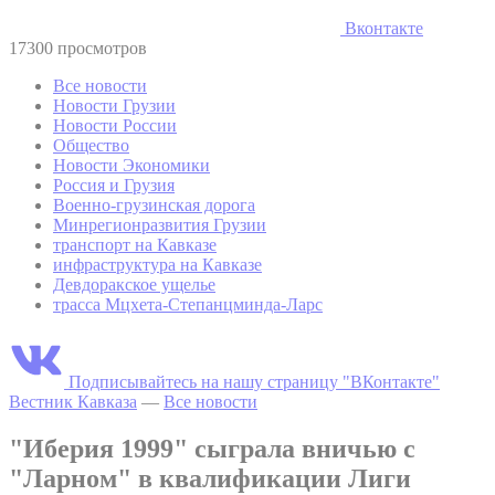
Вконтакте
17300 просмотров
Все новости
Новости Грузии
Новости России
Общество
Новости Экономики
Россия и Грузия
Военно-грузинская дорога
Минрегионразвития Грузии
транспорт на Кавказе
инфраструктура на Кавказе
Девдоракское ущелье
трасса Мцхета-Степанцминда-Ларс
Подписывайтесь на нашу страницу "ВКонтакте"
Вестник Кавказа
—
Все новости
"Иберия 1999" сыграла вничью с
"Ларном" в квалификации Лиги