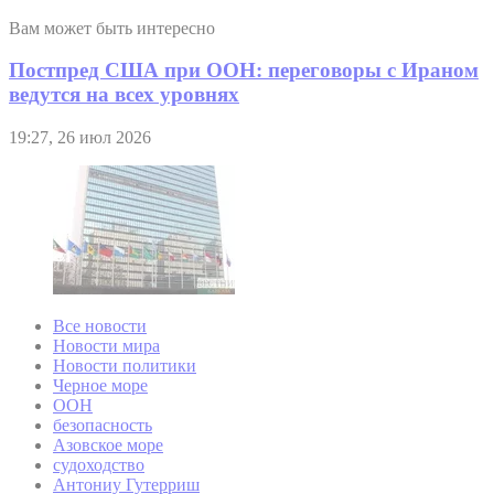
Вам может быть интересно
Постпред США при ООН: переговоры с Ираном
ведутся на всех уровнях
19:27, 26 июл 2026
Все новости
Новости мира
Новости политики
Черное море
ООН
безопасность
Азовское море
судоходство
Антониу Гутерриш