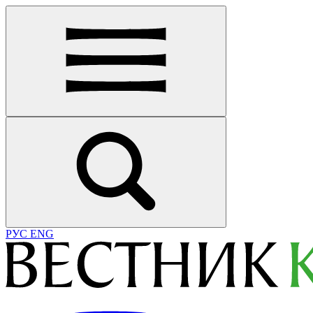
РУС
ENG