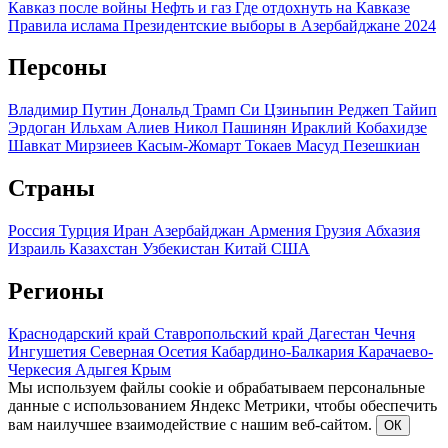
Кавказ после войны
Нефть и газ
Где отдохнуть на Кавказе
Правила ислама
Президентские выборы в Азербайджане 2024
Персоны
Владимир Путин
Дональд Трамп
Си Цзиньпин
Реджеп Тайип
Эрдоган
Ильхам Алиев
Никол Пашинян
Ираклий Кобахидзе
Шавкат Мирзиеев
Касым-Жомарт Токаев
Масуд Пезешкиан
Страны
Россия
Турция
Иран
Азербайджан
Армения
Грузия
Абхазия
Израиль
Казахстан
Узбекистан
Китай
США
Регионы
Краснодарский край
Ставропольский край
Дагестан
Чечня
Ингушетия
Северная Осетия
Кабардино-Балкария
Карачаево-
Черкесия
Адыгея
Крым
Мы используем файлы cookie и обрабатываем персональные
данные с использованием Яндекс Метрики, чтобы обеспечить
вам наилучшее взаимодействие с нашим веб-сайтом.
ОК