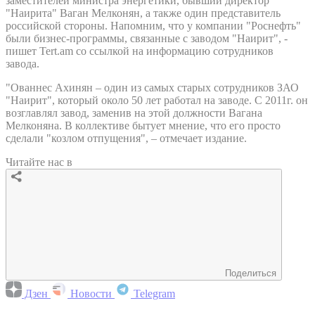
заместителей министра энергетики, бывший директор
"Наирита" Ваган Мелконян, а также один представитель
российской стороны. Напомним, что у компании "Роснефть"
были бизнес-программы, связанные с заводом "Наирит", -
пишет Tert.am со ссылкой на информацию сотрудников
завода.
"Ованнес Ахинян – один из самых старых сотрудников ЗАО
"Наирит", который около 50 лет работал на заводе. С 2011г. он
возглавлял завод, заменив на этой должности Вагана
Мелконяна. В коллективе бытует мнение, что его просто
сделали "козлом отпущения", – отмечает издание.
Читайте нас в
Поделиться
Дзен
Новости
Telegram