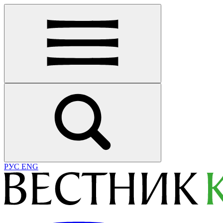
РУС
ENG