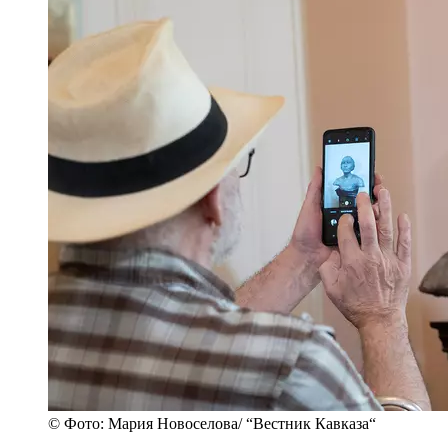
© Фото: Мария Новоселова/ “Вестник Кавказа“