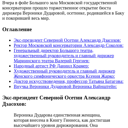
Вчера в фойе Большого зала Московской государственной
консерватории прошло торжественное открытие бюста
дирижера Вероники Дударовой, осетинке, родившейся в Баку
и покорившей весь мир.
Оглавление
Экс-президент Северной Осетии Александр Дзасохов:
Ректор Московской консерватории Александр Соколов:
Генеральный директор Большого театра,
художественный руководитель и главный дирижер
Мариинского театра Валерий Гергиев:
Народный артист РФ Даниил Крамер:
Художественный руководитель и главный дирижер
Женского симфонического оркестра Ксения Жарко:
Доктор искусствоведения, профессор Татьяна Батагова:
Внучка Вероники Дударовой Вероника Вайнштейн:
Экс-президент Северной Осетии Александр
Дзасохов:
Вероника Дударова единственная женщина,
которая внесена в Книгу Гиннеса, как достигшая
высочайшего уровня дирижирования. Она