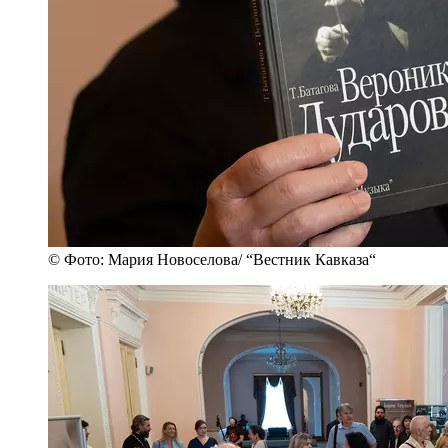
© Фото: Мария Новоселова/ “Вестник Кавказа“