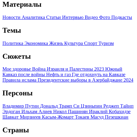
Материалы
Новости
Аналитика
Статьи
Интервью
Видео
Фото
Подкасты
Темы
Политика
Экономика
Жизнь
Культура
Спорт
Туризм
Сюжеты
Мое здоровье
Война Израиля и Палестины 2023
Южный
Кавказ после войны
Нефть и газ
Где отдохнуть на Кавказе
Правила ислама
Президентские выборы в Азербайджане 2024
Персоны
Владимир Путин
Дональд Трамп
Си Цзиньпин
Реджеп Тайип
Эрдоган
Ильхам Алиев
Никол Пашинян
Ираклий Кобахидзе
Шавкат Мирзиеев
Касым-Жомарт Токаев
Масуд Пезешкиан
Страны