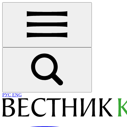
РУС
ENG