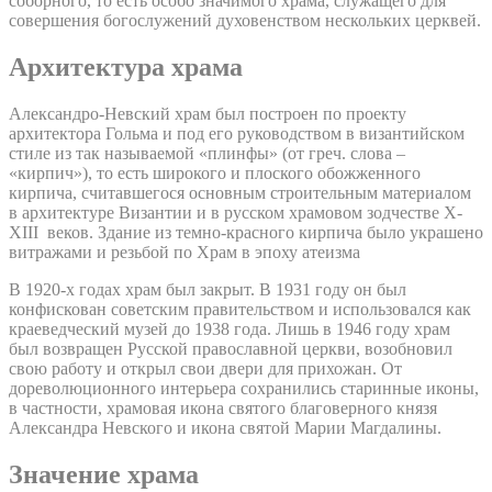
соборного, то есть особо значимого храма, служащего для
совершения богослужений духовенством нескольких церквей.
Архитектура храма
Александро-Невский храм был построен по проекту
архитектора Гольма и под его руководством в византийском
стиле из так называемой «плинфы» (от греч. слова –
«кирпич»), то есть широкого и плоского обожженного
кирпича, считавшегося основным строительным материалом
в архитектуре Византии и в русском храмовом зодчестве X-
XIII веков. Здание из темно-красного кирпича было украшено
витражами и резьбой по Храм в эпоху атеизма
В 1920-х годах храм был закрыт. В 1931 году он был
конфискован советским правительством и использовался как
краеведческий музей до 1938 года. Лишь в 1946 году храм
был возвращен Русской православной церкви, возобновил
свою работу и открыл свои двери для прихожан. От
дореволюционного интерьера сохранились старинные иконы,
в частности, храмовая икона святого благоверного князя
Александра Невского и икона святой Марии Магдалины.
Значение храма