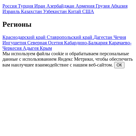
Россия
Турция
Иран
Азербайджан
Армения
Грузия
Абхазия
Израиль
Казахстан
Узбекистан
Китай
США
Регионы
Краснодарский край
Ставропольский край
Дагестан
Чечня
Ингушетия
Северная Осетия
Кабардино-Балкария
Карачаево-
Черкесия
Адыгея
Крым
Мы используем файлы cookie и обрабатываем персональные
данные с использованием Яндекс Метрики, чтобы обеспечить
вам наилучшее взаимодействие с нашим веб-сайтом.
ОК