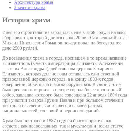
Архитектура храма
Значение храма
История храма
Идея его строительства зародилась еще в 1868 году, и начался
сбор средств, который длился около 20 лет. Сам великий князь
Михаил Николаевич Романов пожертвовал на богоугодное
дело 2500 рублей.
До возведения храма в городе, носившем в то время название
Елизаветполь (в честь императрицы Елизаветы Алексеевны
— жены Александра I), действовала церковь Захария и
Елизаветы, которая долгие годы оставалась единственной
православной церковью города, а к концу 1880-х годов
совершенно обветшала и могла обрушиться. В связи с этим
было решено построить в центре города более просторный
собор, закладка которого была совершена 22 апреля 1884 года
при участии экзарха Грузии Павла и при большом стечении
местного населения, состоящего из людей разных
национальностей, сословий и вероисповеданий.
Храм был построен в 1887 году на благотворительные
средства как православных, так и мусульман и носил статус