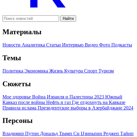
Найти
Материалы
Новости
Аналитика
Статьи
Интервью
Видео
Фото
Подкасты
Темы
Политика
Экономика
Жизнь
Культура
Спорт
Туризм
Сюжеты
Мое здоровье
Война Израиля и Палестины 2023
Южный
Кавказ после войны
Нефть и газ
Где отдохнуть на Кавказе
Правила ислама
Президентские выборы в Азербайджане 2024
Персоны
Владимир Путин
Дональд Трамп
Си Цзиньпин
Реджеп Тайип