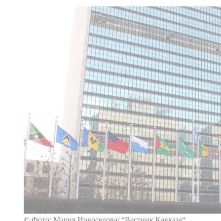
© Фото: Мария Новоселова/ “Вестник Кавказа“