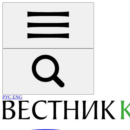
РУС
ENG