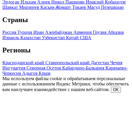
Эрдоган
Ильхам Алиев
Никол Пашинян
Ираклий Кобахидзе
Шавкат Мирзиеев
Касым-Жомарт Токаев
Масуд Пезешкиан
Страны
Россия
Турция
Иран
Азербайджан
Армения
Грузия
Абхазия
Израиль
Казахстан
Узбекистан
Китай
США
Регионы
Краснодарский край
Ставропольский край
Дагестан
Чечня
Ингушетия
Северная Осетия
Кабардино-Балкария
Карачаево-
Черкесия
Адыгея
Крым
Мы используем файлы cookie и обрабатываем персональные
данные с использованием Яндекс Метрики, чтобы обеспечить
вам наилучшее взаимодействие с нашим веб-сайтом.
ОК