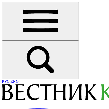
РУС
ENG