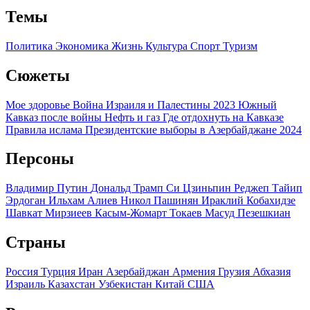
Темы
Политика
Экономика
Жизнь
Культура
Спорт
Туризм
Сюжеты
Мое здоровье
Война Израиля и Палестины 2023
Южный
Кавказ после войны
Нефть и газ
Где отдохнуть на Кавказе
Правила ислама
Президентские выборы в Азербайджане 2024
Персоны
Владимир Путин
Дональд Трамп
Си Цзиньпин
Реджеп Тайип
Эрдоган
Ильхам Алиев
Никол Пашинян
Ираклий Кобахидзе
Шавкат Мирзиеев
Касым-Жомарт Токаев
Масуд Пезешкиан
Страны
Россия
Турция
Иран
Азербайджан
Армения
Грузия
Абхазия
Израиль
Казахстан
Узбекистан
Китай
США