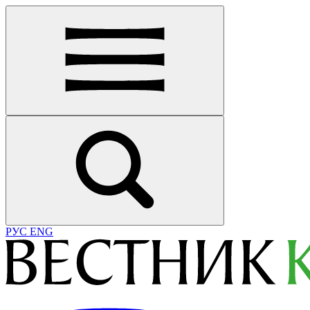
РУС
ENG