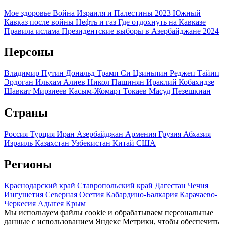
Мое здоровье
Война Израиля и Палестины 2023
Южный
Кавказ после войны
Нефть и газ
Где отдохнуть на Кавказе
Правила ислама
Президентские выборы в Азербайджане 2024
Персоны
Владимир Путин
Дональд Трамп
Си Цзиньпин
Реджеп Тайип
Эрдоган
Ильхам Алиев
Никол Пашинян
Ираклий Кобахидзе
Шавкат Мирзиеев
Касым-Жомарт Токаев
Масуд Пезешкиан
Страны
Россия
Турция
Иран
Азербайджан
Армения
Грузия
Абхазия
Израиль
Казахстан
Узбекистан
Китай
США
Регионы
Краснодарский край
Ставропольский край
Дагестан
Чечня
Ингушетия
Северная Осетия
Кабардино-Балкария
Карачаево-
Черкесия
Адыгея
Крым
Мы используем файлы cookie и обрабатываем персональные
данные с использованием Яндекс Метрики, чтобы обеспечить