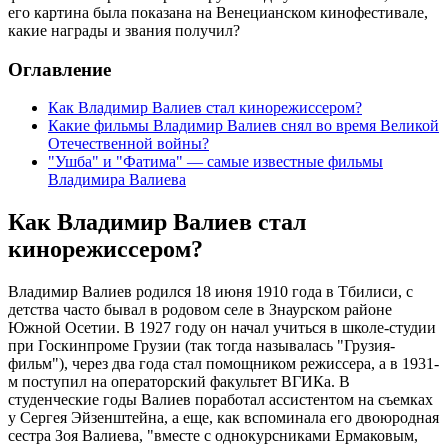
его картина была показана на Венецианском кинофестивале,
какие награды и звания получил?
Оглавление
Как Владимир Валиев стал кинорежиссером?
Какие фильмы Владимир Валиев снял во время Великой
Отечественной войны?
"Ушба" и "Фатима" — самые известные фильмы
Владимира Валиева
Как Владимир Валиев стал
кинорежиссером?
Владимир Валиев родился 18 июня 1910 года в Тбилиси, с
детства часто бывал в родовом селе в Знаурском районе
Южной Осетии. В 1927 году он начал учиться в школе-студии
при Госкинпроме Грузии (так тогда называлась "Грузия-
фильм"), через два года стал помощником режиссера, а в 1931-
м поступил на операторский факультет ВГИКа. В
студенческие годы Валиев поработал ассистентом на съемках
у Сергея Эйзенштейна, а еще, как вспоминала его двоюродная
сестра Зоя Валиева, "вместе с однокурсниками Ермаковым,