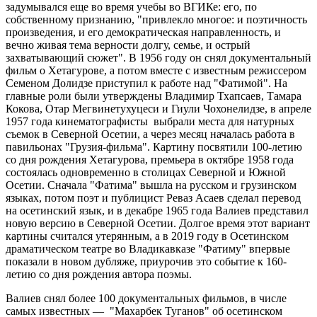
задумывался еще во время учебы во ВГИКе: его, по
собственному признанию, "привлекло многое: и поэтичность
произведения, и его демократическая направленность, и
вечно живая тема верности долгу, семье, и острый
захватывающий сюжет". В 1956 году он снял документальный
фильм о Хетагурове, а потом вместе с известным режиссером
Семеном Долидзе приступил к работе над "Фатимой". На
главные роли были утверждены Владимир Тхапсаев, Тамара
Кокова, Отар Мегвинетухуцеси и Гиули Чохонелидзе, в апреле
1957 года кинематографисты выбрали места для натурных
съемок в Северной Осетии, а через месяц началась работа в
павильонах "Грузия-фильма". Картину посвятили 100-летию
со дня рождения Хетагурова, премьера в октябре 1958 года
состоялась одновременно в столицах Северной и Южной
Осетии. Сначала "Фатима" вышла на русском и грузинском
языках, потом поэт и публицист Реваз Асаев сделал перевод
на осетинский язык, и в декабре 1965 года Валиев представил
новую версию в Северной Осетии. Долгое время этот вариант
картины считался утерянным, а в 2019 году в Осетинском
драматическом театре во Владикавказе "Фатиму" впервые
показали в новом дубляже, приурочив это событие к 160-
летию со дня рождения автора поэмы.
Валиев снял более 100 документальных фильмов, в числе
самых известных — "Махарбек Туганов" об осетинском