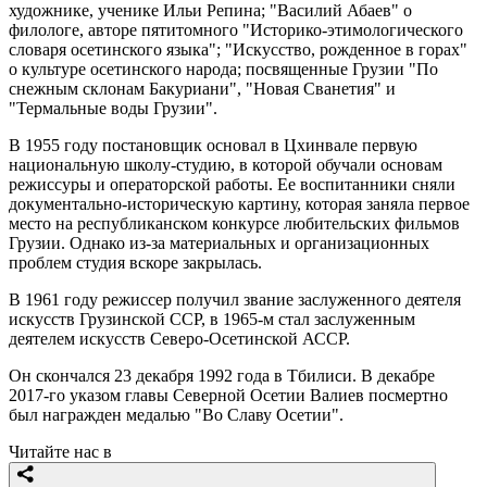
художнике, ученике Ильи Репина; "Василий Абаев" о
филологе, авторе пятитомного "Историко-этимологического
словаря осетинского языка"; "Искусство, рожденное в горах"
о культуре осетинского народа; посвященные Грузии "По
снежным склонам Бакуриани", "Новая Сванетия" и
"Термальные воды Грузии".
В 1955 году постановщик основал в Цхинвале первую
национальную школу-студию, в которой обучали основам
режиссуры и операторской работы. Ее воспитанники сняли
документально-историческую картину, которая заняла первое
место на республиканском конкурсе любительских фильмов
Грузии. Однако из-за материальных и организационных
проблем студия вскоре закрылась.
В 1961 году режиссер получил звание заслуженного деятеля
искусств Грузинской ССР, в 1965-м стал заслуженным
деятелем искусств Северо-Осетинской АССР.
Он скончался 23 декабря 1992 года в Тбилиси. В декабре
2017-го указом главы Северной Осетии Валиев посмертно
был награжден медалью "Во Славу Осетии".
Читайте нас в