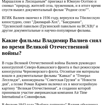
Маршаллом и Лисицыным" приезжал в Южную Осетию и
снимал "природу, жителей села, тружеников, и в итоге время
спустя вышел документальный фильм "Родное село"".
ВГИК Валиев окончил в 1936 году, вернулся на Тбилисскую
киностудию, снял "Джимарай-Хох", "Бакуриани",
"Грузинский павильон (Грузинский павильон на ВСХВ)" и
другие документальные и научно-популярные фильмы.
Какие фильмы Владимир Валиев снял
во время Великой Отечественной
войны?
В годы Великой Отечественной войны Валиев руководил
киногруппой Северо-Кавказского фронта и был режиссером
киногруппы Черноморского флота. Отснятые им материалы
вошли в документальные фильмы "Кавказ" и "Генерал
Леселидзе", киножурналы "Советская Грузия" и "Новости
дня", а позже Роман Кармен включил их в многосерийную
картину "Великая Отечественная", в создании которой
принимали участие американская компания Air Time
International и Совинфильм.
В фильме 1943 года "Рыбаки-патриоты" Валиев объединил