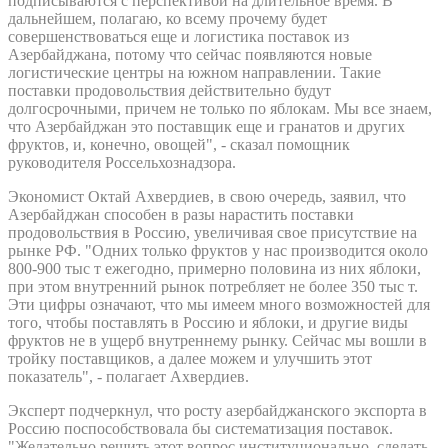
подписываются с перспективой на длительное время. В
дальнейшем, полагаю, ко всему прочему будет
совершенствоваться еще и логистика поставок из
Азербайджана, потому что сейчас появляются новые
логистические центры на южном направлении. Такие
поставки продовольствия действительно будут
долгосрочными, причем не только по яблокам. Мы все знаем,
что Азербайджан это поставщик еще и гранатов и других
фруктов, и, конечно, овощей", - сказал помощник
руководителя Россельхознадзора.
Экономист Октай Ахвердиев, в свою очередь, заявил, что
Азербайджан способен в разы нарастить поставки
продовольствия в Россию, увеличивая свое присутствие на
рынке РФ. "Одних только фруктов у нас производится около
800-900 тыс т ежегодно, примерно половина из них яблоки,
при этом внутренний рынок потребляет не более 350 тыс т.
Эти цифры означают, что мы имеем много возможностей для
того, чтобы поставлять в Россию и яблоки, и другие виды
фруктов не в ущерб внутреннему рынку. Сейчас мы вошли в
тройку поставщиков, а далее можем и улучшить этот
показатель", - полагает Ахвердиев.
Эксперт подчеркнул, что росту азербайджанского экспорта в
Россию поспособствовала бы систематизация поставок.
"Желательно решить этот вопрос институционально, сделать