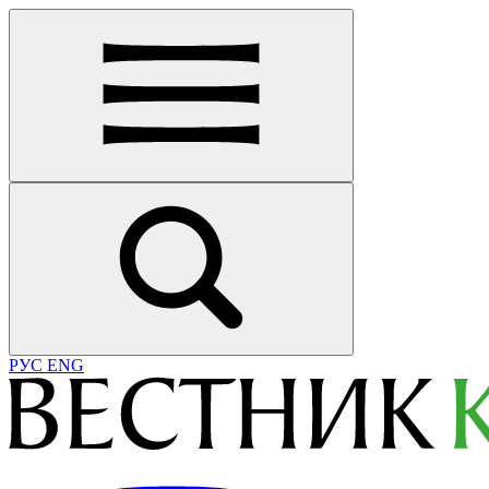
РУС
ENG