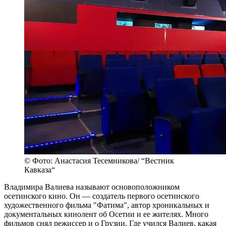
© Фото: Анастасия Тесемникова/ “Вестник
Кавказа“
Владимира Валиева называют основоположником
осетинского кино. Он — создатель первого осетинского
художественного фильма "Фатима", автор хроникальных и
документальных кинолент об Осетии и ее жителях. Много
фильмов снял режиссер и о Грузии. Где учился Валиев, какая