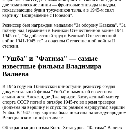
две тематические линии — фронтовые эпизоды и кадры,
показывающие будни тружеников тыла, а в 1945-м снял
картину "Возвращение с Победой".
Режиссер был награжден медалями "За оборону Кавказа", "За
победу над Германией в Великой Отечественной войне 1941-
1945 гг.", "За доблестный труд в Великой Отечественной
войне 1941-1945 гг." и орденом Отечественной войны II
степени.
"Ушба" и "Фатима" — самые
известные фильмы Владимира
Валиева
В 1946 году на Тбилисской киностудии режиссер создал
документальный фильм "Ушба" в память об известном
альпинисте Александре Джапаридзе. Заслуженный мастер
спорта СССР погиб в октябре 1945-го во время траверса
(подъема на вершину и спуск по разным маршрутам) вершин
Ушбы. В 1947 году картина была показана на международном
Венецианском кинофестивале.
Об экранизации поэмы Коста Хетагурова "Фатима" Валиев