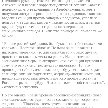
Помощник руководителя Россельхознадзора Алексей
Алексеенко в беседе с корреспондентом "Вестника Кавказа"
подчеркнул, что те компании из Азербайджана, которые
получили доступ на российский рынок продовольствия после
введения санкций против западных продуктов, успели за
полгода утвердиться как регулярные поставщики, и теперь
вряд ли будут потеснены с рынка по завершении
санкционного периода. В качестве примера он привел те же
яблоки.
"Раньше российский рынок был буквально забит польскими
яблоками. Поставки яблок из Польши были налажены
настолько уверенно, что для каких бы то ни было других
просто не оставалось места на рынке. Наши ответные
экономические меры на антироссийские санкции привели к
тому, что рынок смог реструктуризироваться. То, что
происходит сейчас, очень важно для будущего, так как, даже
если ограничения будут сняты, азербайджанские компании,
наладившие поставки яблок и другого продовольствия в
Россию, с рынка не уйдут. Это очень важное обстоятельство",
- отметил Алексеенко.
По его оценке, новый уровень российско-азербайджанского
экономического сотрудничества составляет долгосрочную
тенденцию. "Подобные коммерческие соглашения