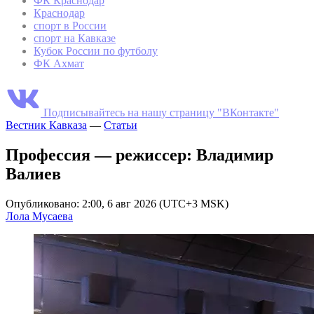
ФК Краснодар
Краснодар
спорт в России
спорт на Кавказе
Кубок России по футболу
ФК Ахмат
Подписывайтесь на нашу страницу "ВКонтакте"
Вестник Кавказа
—
Статьи
Профессия — режиссер: Владимир
Валиев
Опубликовано: 2:00, 6 авг 2026 (UTC+3 MSK)
Лола Мусаева