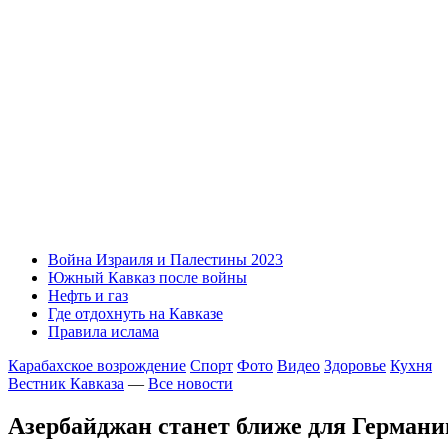
Война Израиля и Палестины 2023
Южный Кавказ после войны
Нефть и газ
Где отдохнуть на Кавказе
Правила ислама
Карабахское возрождение
Спорт
Фото
Видео
Здоровье
Кухня
Вестник Кавказа
—
Все новости
Азербайджан станет ближе для Германи