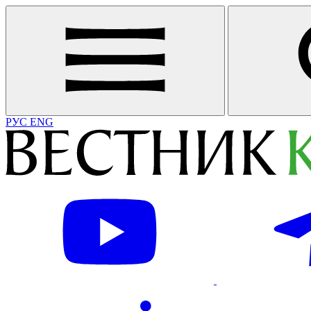
РУС
ENG