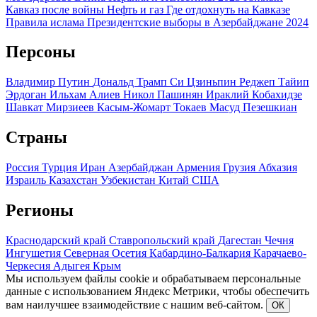
Кавказ после войны
Нефть и газ
Где отдохнуть на Кавказе
Правила ислама
Президентские выборы в Азербайджане 2024
Персоны
Владимир Путин
Дональд Трамп
Си Цзиньпин
Реджеп Тайип
Эрдоган
Ильхам Алиев
Никол Пашинян
Ираклий Кобахидзе
Шавкат Мирзиеев
Касым-Жомарт Токаев
Масуд Пезешкиан
Страны
Россия
Турция
Иран
Азербайджан
Армения
Грузия
Абхазия
Израиль
Казахстан
Узбекистан
Китай
США
Регионы
Краснодарский край
Ставропольский край
Дагестан
Чечня
Ингушетия
Северная Осетия
Кабардино-Балкария
Карачаево-
Черкесия
Адыгея
Крым
Мы используем файлы cookie и обрабатываем персональные
данные с использованием Яндекс Метрики, чтобы обеспечить
вам наилучшее взаимодействие с нашим веб-сайтом.
ОК