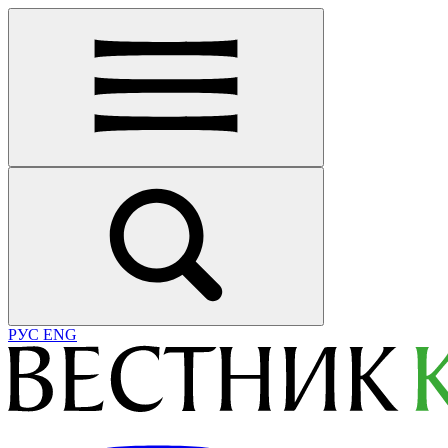
РУС
ENG