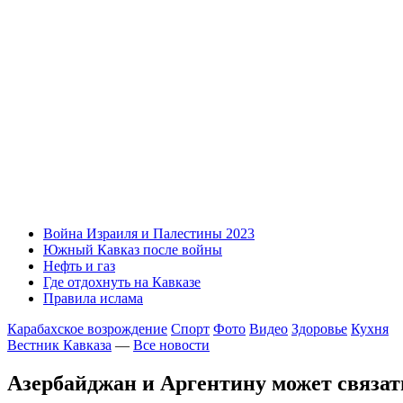
Война Израиля и Палестины 2023
Южный Кавказ после войны
Нефть и газ
Где отдохнуть на Кавказе
Правила ислама
Карабахское возрождение
Спорт
Фото
Видео
Здоровье
Кухня
Вестник Кавказа
—
Все новости
Азербайджан и Аргентину может связат