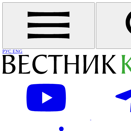
РУС
ENG