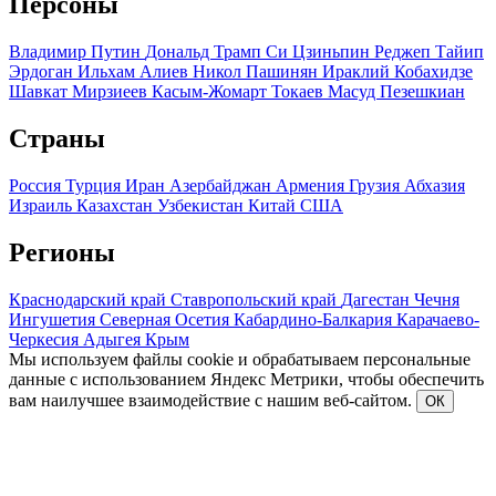
Персоны
Владимир Путин
Дональд Трамп
Си Цзиньпин
Реджеп Тайип
Эрдоган
Ильхам Алиев
Никол Пашинян
Ираклий Кобахидзе
Шавкат Мирзиеев
Касым-Жомарт Токаев
Масуд Пезешкиан
Страны
Россия
Турция
Иран
Азербайджан
Армения
Грузия
Абхазия
Израиль
Казахстан
Узбекистан
Китай
США
Регионы
Краснодарский край
Ставропольский край
Дагестан
Чечня
Ингушетия
Северная Осетия
Кабардино-Балкария
Карачаево-
Черкесия
Адыгея
Крым
Мы используем файлы cookie и обрабатываем персональные
данные с использованием Яндекс Метрики, чтобы обеспечить
вам наилучшее взаимодействие с нашим веб-сайтом.
ОК