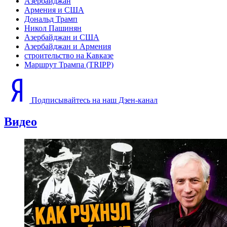
Азербайджан
Армения и США
Дональд Трамп
Никол Пашинян
Азербайджан и США
Азербайджан и Армения
строительство на Кавказе
Маршрут Трампа (TRIPP)
Подписывайтесь на наш Дзен-канал
Видео