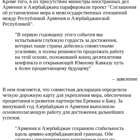
Кроме того, в их присутствии министры иностранных дел
Армении и Азербайджана парафировали проект "Соглашения
об установлении мира и межгосударственных отношений
между Республикой Армения и Азербайджанской
Республикой".
"В первую годовщину этого события мы
испытываем глубокую гордость за достижения,
которых наши страны добились совместными
усилиями, и полны решимости продолжать работу
на этой основе, положившей конец десятилетиям
конфликта и открывающей Южному Кавказу путь
к более процветающему будущему"
– заявление
В нем поясняется, что совместная декларация определила
четкую дорожную карту для укрепления мира, обеспечения
процветания и развития партнерства Еревана и Баку. За
минувший год Азербайджан и Армения выполнили
основополагающую работу для достижения дальнейших
успехов.
"Армения и Азербайджан сохраняли стабильность
вдоль армяно-азербайджанской границы. Обе
стороны предпринимают конкретные шаги по