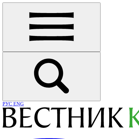
РУС
ENG