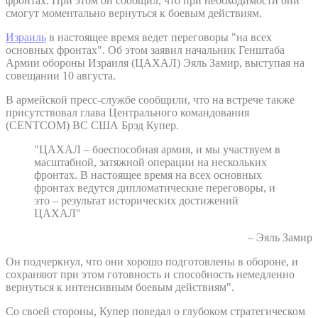
фронтах. При этом он сообщил, что при необходимости они
смогут моментально вернуться к боевым действиям.
Израиль
в настоящее время ведет переговоры "на всех
основных фронтах". Об этом заявил начальник Генштаба
Армии обороны Израиля (ЦАХАЛ) Эяль Замир, выступая на
совещании 10 августа.
В армейской пресс-службе сообщили, что на встрече также
присутствовал глава Центрального командования
(CENTCOM) ВС США Брэд Купер.
"ЦАХАЛ – боеспособная армия, и мы участвуем в
масштабной, затяжной операции на нескольких
фронтах. В настоящее время на всех основных
фронтах ведутся дипломатические переговоры, и
это – результат исторических достижений
ЦАХАЛ"
– Эяль Замир
Он подчеркнул, что они хорошо подготовлены в обороне, и
сохраняют при этом готовность и способность немедленно
вернуться к интенсивным боевым действиям".
Со своей стороны, Купер поведал о глубоком стратегическом