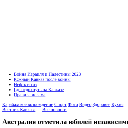
Война Израиля и Палестины 2023
Южный Кавказ после войны
Нефть и газ
Где отдохнуть на Кавказе
Правила ислама
Карабахское возрождение
Спорт
Фото
Видео
Здоровье
Кухня
Вестник Кавказа
—
Все новости
Австралия отметила юбилей независим