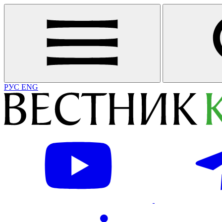
РУС
ENG