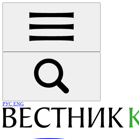
РУС
ENG