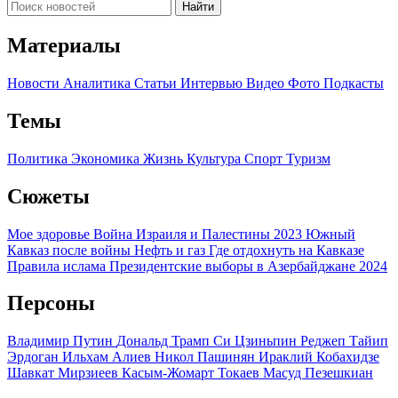
Найти
Материалы
Новости
Аналитика
Статьи
Интервью
Видео
Фото
Подкасты
Темы
Политика
Экономика
Жизнь
Культура
Спорт
Туризм
Сюжеты
Мое здоровье
Война Израиля и Палестины 2023
Южный
Кавказ после войны
Нефть и газ
Где отдохнуть на Кавказе
Правила ислама
Президентские выборы в Азербайджане 2024
Персоны
Владимир Путин
Дональд Трамп
Си Цзиньпин
Реджеп Тайип
Эрдоган
Ильхам Алиев
Никол Пашинян
Ираклий Кобахидзе
Шавкат Мирзиеев
Касым-Жомарт Токаев
Масуд Пезешкиан