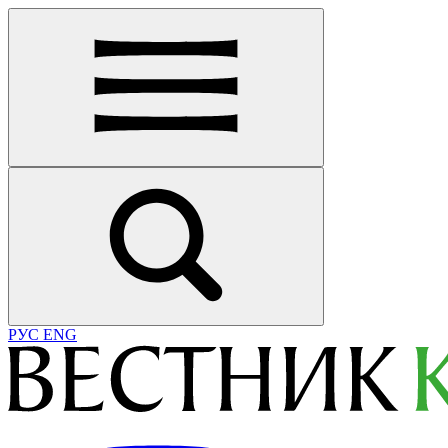
РУС
ENG