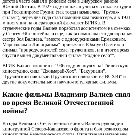
детства часто бывал в родовом селе в Знаурском районе
Южной Осетии. В 1927 году он начал учиться в школе-студии
при Госкинпроме Грузии (так тогда называлась "Грузия-
фильм"), через два года стал помощником режиссера, а в 1931-
м поступил на операторский факультет ВГИКа. В
студенческие годы Валиев поработал ассистентом на съемках
у Сергея Эйзенштейна, а еще, как вспоминала его двоюродная
сестра Зоя Валиева, "вместе с однокурсниками Ермаковым,
Маршаллом и Лисицыным" приезжал в Южную Осетию и
снимал "природу, жителей села, тружеников, и в итоге время
спустя вышел документальный фильм "Родное село"".
ВГИК Валиев окончил в 1936 году, вернулся на Тбилисскую
киностудию, снял "Джимарай-Хох", "Бакуриани",
"Грузинский павильон (Грузинский павильон на ВСХВ)" и
другие документальные и научно-популярные фильмы.
Какие фильмы Владимир Валиев снял
во время Великой Отечественной
войны?
В годы Великой Отечественной войны Валиев руководил
киногруппой Северо-Кавказского фронта и был режиссером
киногруппы Черноморского флота. Отснятые им материалы