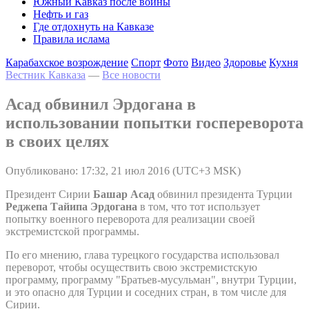
Южный Кавказ после войны
Нефть и газ
Где отдохнуть на Кавказе
Правила ислама
Карабахское возрождение
Спорт
Фото
Видео
Здоровье
Кухня
Вестник Кавказа
—
Все новости
Асад обвинил Эрдогана в
использовании попытки госпереворота
в своих целях
Опубликовано: 17:32, 21 июл 2016 (UTC+3 MSK)
Президент Сирии
Башар Асад
обвинил президента Турции
Реджепа Тайипа Эрдогана
в том, что тот использует
попытку военного переворота для реализации своей
экстремистской программы.
По его мнению, глава турецкого государства использовал
переворот, чтобы осуществить свою экстремистскую
программу, программу "Братьев-мусульман", внутри Турции,
и это опасно для Турции и соседних стран, в том числе для
Сирии.