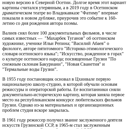
новую версию в Северной Осетии. Долгое время этот вариант
картины считался утерянным, а в 2019 году в Осетинском
драматическом театре во Владикавказе "Фатиму" впервые
показали в новом дубляже, приурочив это событие к 160-
летию со дня рождения автора поэмы.
Валиев снял более 100 документальных фильмов, в числе
самых известных — "Махарбек Туганов" об осетинском
художнике, ученике Ильи Репина; "Василий Абаев" о
филологе, авторе пятитомного "Историко-этимологического
словаря осетинского языка"; "Искусство, рожденное в горах"
о культуре осетинского народа; посвященные Грузии "По
снежным склонам Бакуриани", "Новая Сванетия" и
"Термальные воды Грузии".
В 1955 году постановщик основал в Цхинвале первую
национальную школу-студию, в которой обучали основам
режиссуры и операторской работы. Ее воспитанники сняли
документально-историческую картину, которая заняла первое
место на республиканском конкурсе любительских фильмов
Грузии. Однако из-за материальных и организационных
проблем студия вскоре закрылась.
В 1961 году режиссер получил звание заслуженного деятеля
искусств Грузинской ССР, в 1965-м стал заслуженным