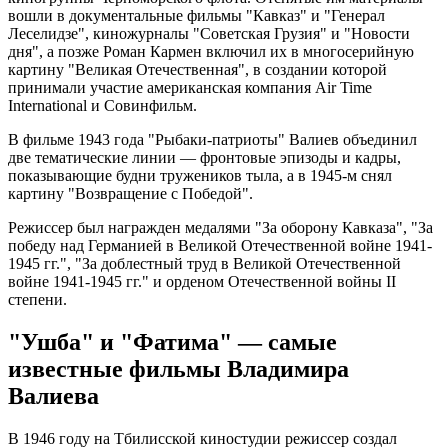
вошли в документальные фильмы "Кавказ" и "Генерал
Леселидзе", киножурналы "Советская Грузия" и "Новости
дня", а позже Роман Кармен включил их в многосерийную
картину "Великая Отечественная", в создании которой
принимали участие американская компания Air Time
International и Совинфильм.
В фильме 1943 года "Рыбаки-патриоты" Валиев объединил
две тематические линии — фронтовые эпизоды и кадры,
показывающие будни тружеников тыла, а в 1945-м снял
картину "Возвращение с Победой".
Режиссер был награжден медалями "За оборону Кавказа", "За
победу над Германией в Великой Отечественной войне 1941-
1945 гг.", "За доблестный труд в Великой Отечественной
войне 1941-1945 гг." и орденом Отечественной войны II
степени.
"Ушба" и "Фатима" — самые
известные фильмы Владимира
Валиева
В 1946 году на Тбилисской киностудии режиссер создал