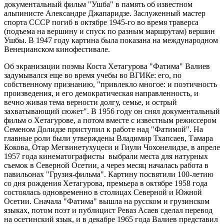
документальный фильм "Ушба" в память об известном
альпинисте Александре Джапаридзе. Заслуженный мастер
спорта СССР погиб в октябре 1945-го во время траверса
(подъема на вершину и спуск по разным маршрутам) вершин
Ушбы. В 1947 году картина была показана на международном
Венецианском кинофестивале.
Об экранизации поэмы Коста Хетагурова "Фатима" Валиев
задумывался еще во время учебы во ВГИКе: его, по
собственному признанию, "привлекло многое: и поэтичность
произведения, и его демократическая направленность, и
вечно живая тема верности долгу, семье, и острый
захватывающий сюжет". В 1956 году он снял документальный
фильм о Хетагурове, а потом вместе с известным режиссером
Семеном Долидзе приступил к работе над "Фатимой". На
главные роли были утверждены Владимир Тхапсаев, Тамара
Кокова, Отар Мегвинетухуцеси и Гиули Чохонелидзе, в апреле
1957 года кинематографисты выбрали места для натурных
съемок в Северной Осетии, а через месяц началась работа в
павильонах "Грузия-фильма". Картину посвятили 100-летию
со дня рождения Хетагурова, премьера в октябре 1958 года
состоялась одновременно в столицах Северной и Южной
Осетии. Сначала "Фатима" вышла на русском и грузинском
языках, потом поэт и публицист Реваз Асаев сделал перевод
на осетинский язык, и в декабре 1965 года Валиев представил