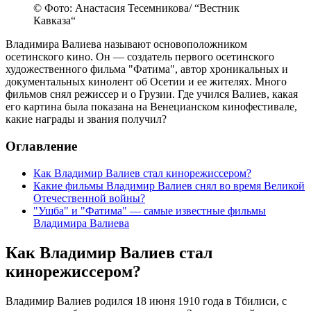
© Фото: Анастасия Тесемникова/ “Вестник
Кавказа“
Владимира Валиева называют основоположником
осетинского кино. Он — создатель первого осетинского
художественного фильма "Фатима", автор хроникальных и
документальных кинолент об Осетии и ее жителях. Много
фильмов снял режиссер и о Грузии. Где учился Валиев, какая
его картина была показана на Венецианском кинофестивале,
какие награды и звания получил?
Оглавление
Как Владимир Валиев стал кинорежиссером?
Какие фильмы Владимир Валиев снял во время Великой
Отечественной войны?
"Ушба" и "Фатима" — самые известные фильмы
Владимира Валиева
Как Владимир Валиев стал
кинорежиссером?
Владимир Валиев родился 18 июня 1910 года в Тбилиси, с