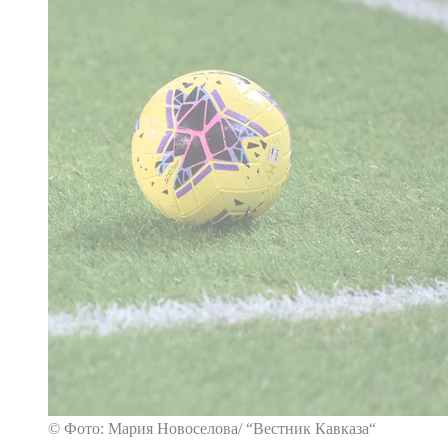
© Фото: Мария Новоселова/ “Вестник Кавказа“