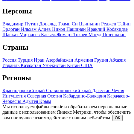
Персоны
Владимир Путин
Дональд Трамп
Си Цзиньпин
Реджеп Тайип
Эрдоган
Ильхам Алиев
Никол Пашинян
Ираклий Кобахидзе
Шавкат Мирзиеев
Касым-Жомарт Токаев
Масуд Пезешкиан
Страны
Россия
Турция
Иран
Азербайджан
Армения
Грузия
Абхазия
Израиль
Казахстан
Узбекистан
Китай
США
Регионы
Краснодарский край
Ставропольский край
Дагестан
Чечня
Ингушетия
Северная Осетия
Кабардино-Балкария
Карачаево-
Черкесия
Адыгея
Крым
Мы используем файлы cookie и обрабатываем персональные
данные с использованием Яндекс Метрики, чтобы обеспечить
вам наилучшее взаимодействие с нашим веб-сайтом.
ОК