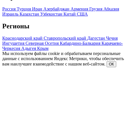
Россия
Турция
Иран
Азербайджан
Армения
Грузия
Абхазия
Израиль
Казахстан
Узбекистан
Китай
США
Регионы
Краснодарский край
Ставропольский край
Дагестан
Чечня
Ингушетия
Северная Осетия
Кабардино-Балкария
Карачаево-
Черкесия
Адыгея
Крым
Мы используем файлы cookie и обрабатываем персональные
данные с использованием Яндекс Метрики, чтобы обеспечить
вам наилучшее взаимодействие с нашим веб-сайтом.
ОК