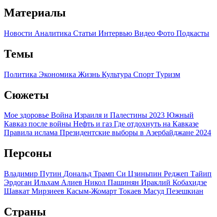
Материалы
Новости
Аналитика
Статьи
Интервью
Видео
Фото
Подкасты
Темы
Политика
Экономика
Жизнь
Культура
Спорт
Туризм
Сюжеты
Мое здоровье
Война Израиля и Палестины 2023
Южный
Кавказ после войны
Нефть и газ
Где отдохнуть на Кавказе
Правила ислама
Президентские выборы в Азербайджане 2024
Персоны
Владимир Путин
Дональд Трамп
Си Цзиньпин
Реджеп Тайип
Эрдоган
Ильхам Алиев
Никол Пашинян
Ираклий Кобахидзе
Шавкат Мирзиеев
Касым-Жомарт Токаев
Масуд Пезешкиан
Страны