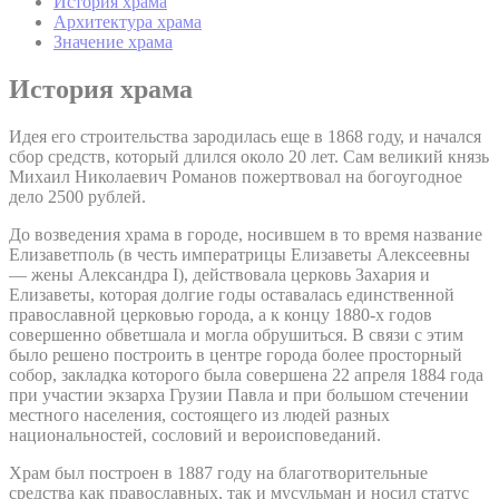
История храма
Архитектура храма
Значение храма
История храма
Идея его строительства зародилась еще в 1868 году, и начался
сбор средств, который длился около 20 лет. Сам великий князь
Михаил Николаевич Романов пожертвовал на богоугодное
дело 2500 рублей.
До возведения храма в городе, носившем в то время название
Елизаветполь (в честь императрицы Елизаветы Алексеевны
— жены Александра I), действовала церковь Захария и
Елизаветы, которая долгие годы оставалась единственной
православной церковью города, а к концу 1880-х годов
совершенно обветшала и могла обрушиться. В связи с этим
было решено построить в центре города более просторный
собор, закладка которого была совершена 22 апреля 1884 года
при участии экзарха Грузии Павла и при большом стечении
местного населения, состоящего из людей разных
национальностей, сословий и вероисповеданий.
Храм был построен в 1887 году на благотворительные
средства как православных, так и мусульман и носил статус