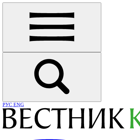
РУС
ENG