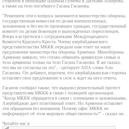
стороной в шпионаже Шахбаза Гулиева и Дилхама Аскерова,
а также на тело погибшего Гасана Гасанова.
"Решением этого вопроса занимаются министерство обороны,
государственная комиссия по делам военнопленных,
заложников и без вести пропавших граждан, государственный
комитет по делам беженцев и вынужденных переселенцев.
Вчера я встретился с сотрудниками Международного
Комитета Красного Креста. Члены азербайджанского
представительства МККК передали нам ответ на наше
предложение министерства обороны Армении. Минобороны
Армении заявило, что готово обменять армянскую семью и
тело армянина только на тело Гасана Гасанова. Я же сказал,
что мы не согласны на это", - цитирует АПА слова Али
Гасанова. Он добавил, впрочем, что азербайджанская стороны
оставляет свое предложение в силе и ждет на него ответа.
Гасанов сообщил также, что выразил решительный протест
представителям МККК в связи с позицией организации.
"Когда МККК обращается в связи с пленными и заложниками,
Азербайджан дает позитивный ответ. Но Армения оставляет
эти обращения без внимания. Почему офис МККК не
информирует об этом мировую общественность?" - сказал он.
Читайте нас в