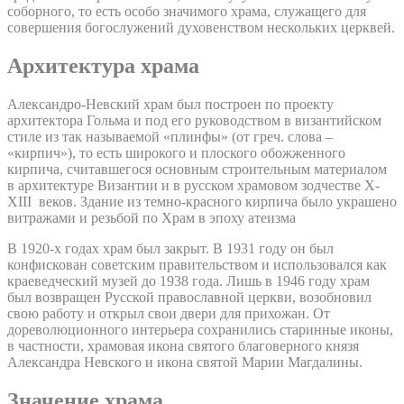
соборного, то есть особо значимого храма, служащего для
совершения богослужений духовенством нескольких церквей.
Архитектура храма
Александро-Невский храм был построен по проекту
архитектора Гольма и под его руководством в византийском
стиле из так называемой «плинфы» (от греч. слова –
«кирпич»), то есть широкого и плоского обожженного
кирпича, считавшегося основным строительным материалом
в архитектуре Византии и в русском храмовом зодчестве X-
XIII веков. Здание из темно-красного кирпича было украшено
витражами и резьбой по Храм в эпоху атеизма
В 1920-х годах храм был закрыт. В 1931 году он был
конфискован советским правительством и использовался как
краеведческий музей до 1938 года. Лишь в 1946 году храм
был возвращен Русской православной церкви, возобновил
свою работу и открыл свои двери для прихожан. От
дореволюционного интерьера сохранились старинные иконы,
в частности, храмовая икона святого благоверного князя
Александра Невского и икона святой Марии Магдалины.
Значение храма