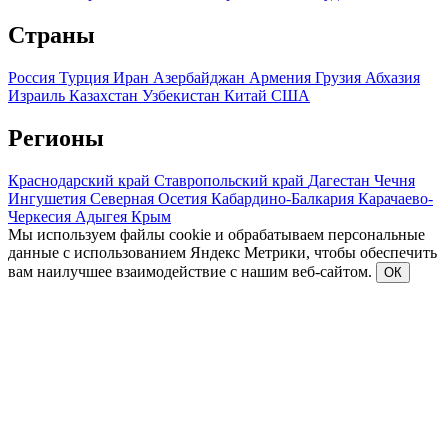
Страны
Россия
Турция
Иран
Азербайджан
Армения
Грузия
Абхазия
Израиль
Казахстан
Узбекистан
Китай
США
Регионы
Краснодарский край
Ставропольский край
Дагестан
Чечня
Ингушетия
Северная Осетия
Кабардино-Балкария
Карачаево-
Черкесия
Адыгея
Крым
Мы используем файлы cookie и обрабатываем персональные
данные с использованием Яндекс Метрики, чтобы обеспечить
вам наилучшее взаимодействие с нашим веб-сайтом.
ОК