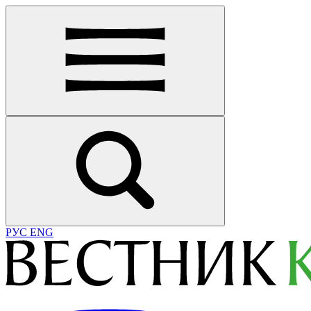
РУС
ENG