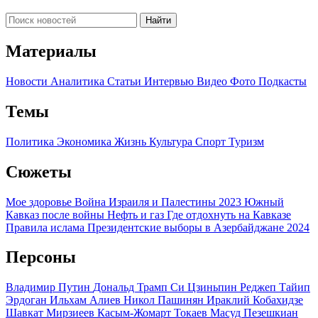
Найти
Материалы
Новости
Аналитика
Статьи
Интервью
Видео
Фото
Подкасты
Темы
Политика
Экономика
Жизнь
Культура
Спорт
Туризм
Сюжеты
Мое здоровье
Война Израиля и Палестины 2023
Южный
Кавказ после войны
Нефть и газ
Где отдохнуть на Кавказе
Правила ислама
Президентские выборы в Азербайджане 2024
Персоны
Владимир Путин
Дональд Трамп
Си Цзиньпин
Реджеп Тайип
Эрдоган
Ильхам Алиев
Никол Пашинян
Ираклий Кобахидзе
Шавкат Мирзиеев
Касым-Жомарт Токаев
Масуд Пезешкиан