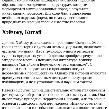
Однако геологические исследования относят подобные
образования к конкрециям — структурам, которые
формируются внутри осадочных пород в результате
минеральных процессов. Для сфер Чампа характерна
необычная округлая форма, но само существование
природных конкреций хорошо известно геологам.
Хэйчжу, Китай
Долина Хэйчжу расположена в провинции Сычуань. Это
горная территория с густыми лесами, ущельями, водоемами и
частыми туманами. Из-за труднодоступного рельефа и
суровых природных условий долина приобрела репутацию
загадочного места. В популярной литературе Хэйчжу
называют "китайским Бермудским треугольником". С
регионом связаны рассказы о пропавших людях и
необъяснимых происшествиях. Однако эти истории относятся
преимущественно к местным легендам и популярным
публикациям, а не к установленным научным фактам.
Известно другое: долина действительно отличается сложным
рельефом, густой растительностью и частыми туманами. Она
имеет статус природной территории Сычуани, а часть района
остается труднодоступной для человека. Именно сочетание
изолированности и необычного ландшафта и поддерживает ее