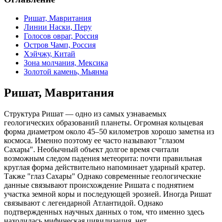
Ришат, Мавритания
Линии Наски, Перу
Голосов овраг, Россия
Остров Чамп, Россия
Хэйчжу, Китай
Зона молчания, Мексика
Золотой камень, Мьянма
Ришат, Мавритания
Структура Ришат — одно из самых узнаваемых
геологических образований планеты. Огромная кольцевая
форма диаметром около 45–50 километров хорошо заметна из
космоса. Именно поэтому ее часто называют "глазом
Сахары". Необычный объект долгое время считали
возможным следом падения метеорита: почти правильная
круглая форма действительно напоминает ударный кратер.
Также "глаз Сахары" Однако современные геологические
данные связывают происхождение Ришата с поднятием
участка земной коры и последующей эрозией. Иногда Ришат
связывают с легендарной Атлантидой. Однако
подтвержденных научных данных о том, что именно здесь
находилась мифическая цивилизация, нет.