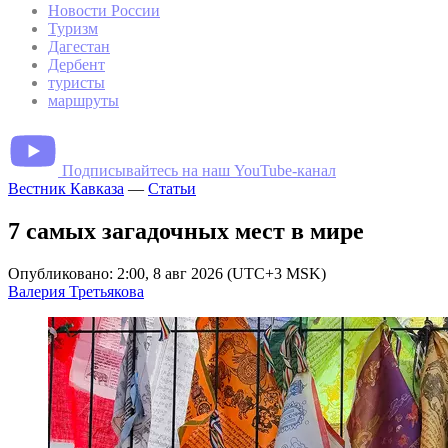
Новости России
Туризм
Дагестан
Дербент
туристы
маршруты
Подписывайтесь на наш YouTube-канал
Вестник Кавказа
—
Статьи
7 самых загадочных мест в мире
Опубликовано: 2:00, 8 авг 2026 (UTC+3 MSK)
Валерия Третьякова