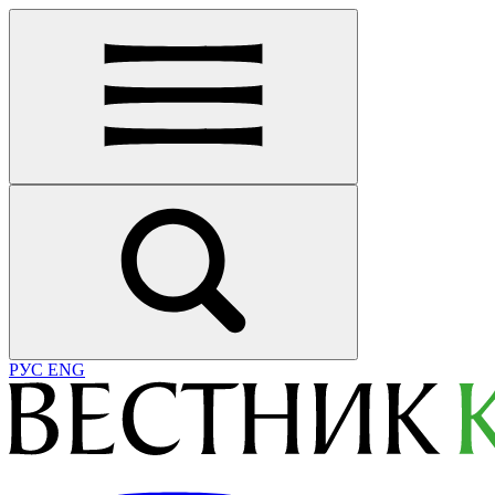
РУС
ENG