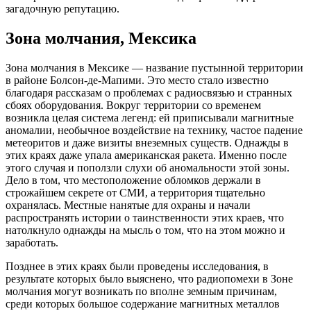
загадочную репутацию.
Зона молчания, Мексика
Зона молчания в Мексике — название пустынной территории
в районе Болсон-де-Мапими. Это место стало известно
благодаря рассказам о проблемах с радиосвязью и странных
сбоях оборудования. Вокруг территории со временем
возникла целая система легенд: ей приписывали магнитные
аномалии, необычное воздействие на технику, частое падение
метеоритов и даже визиты внеземных существ. Однажды в
этих краях даже упала американская ракета. Именно после
этого случая и поползли слухи об аномальности этой зоны.
Дело в том, что местоположение обломков держали в
строжайшем секрете от СМИ, а территория тщательно
охранялась. Местные нанятые для охраны и начали
распространять истории о таинственности этих краев, что
натолкнуло однажды на мысль о том, что на этом можно и
заработать.
Позднее в этих краях были проведены исследования, в
результате которых было выяснено, что радиопомехи в Зоне
молчания могут возникать по вполне земным причинам,
среди которых большое содержание магнитных металлов