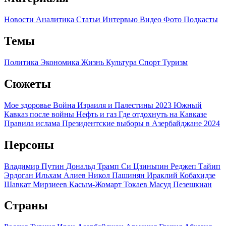
Новости
Аналитика
Статьи
Интервью
Видео
Фото
Подкасты
Темы
Политика
Экономика
Жизнь
Культура
Спорт
Туризм
Сюжеты
Мое здоровье
Война Израиля и Палестины 2023
Южный
Кавказ после войны
Нефть и газ
Где отдохнуть на Кавказе
Правила ислама
Президентские выборы в Азербайджане 2024
Персоны
Владимир Путин
Дональд Трамп
Си Цзиньпин
Реджеп Тайип
Эрдоган
Ильхам Алиев
Никол Пашинян
Ираклий Кобахидзе
Шавкат Мирзиеев
Касым-Жомарт Токаев
Масуд Пезешкиан
Страны