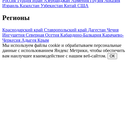
Россия
Турция
Иран
Азербайджан
Армения
Грузия
Абхазия
Израиль
Казахстан
Узбекистан
Китай
США
Регионы
Краснодарский край
Ставропольский край
Дагестан
Чечня
Ингушетия
Северная Осетия
Кабардино-Балкария
Карачаево-
Черкесия
Адыгея
Крым
Мы используем файлы cookie и обрабатываем персональные
данные с использованием Яндекс Метрики, чтобы обеспечить
вам наилучшее взаимодействие с нашим веб-сайтом.
ОК