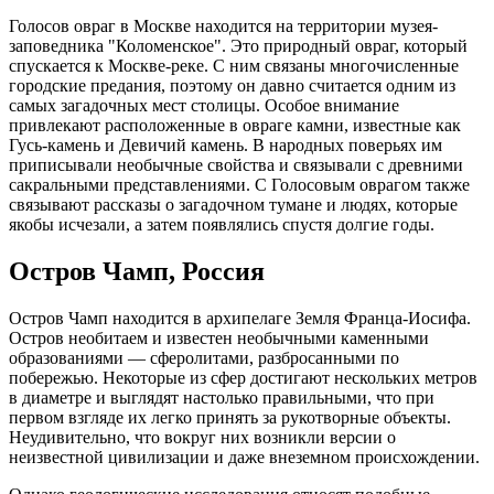
Голосов овраг в Москве находится на территории музея-
заповедника "Коломенское". Это природный овраг, который
спускается к Москве-реке. С ним связаны многочисленные
городские предания, поэтому он давно считается одним из
самых загадочных мест столицы. Особое внимание
привлекают расположенные в овраге камни, известные как
Гусь-камень и Девичий камень. В народных поверьях им
приписывали необычные свойства и связывали с древними
сакральными представлениями. С Голосовым оврагом также
связывают рассказы о загадочном тумане и людях, которые
якобы исчезали, а затем появлялись спустя долгие годы.
Остров Чамп, Россия
Остров Чамп находится в архипелаге Земля Франца-Иосифа.
Остров необитаем и известен необычными каменными
образованиями — сферолитами, разбросанными по
побережью. Некоторые из сфер достигают нескольких метров
в диаметре и выглядят настолько правильными, что при
первом взгляде их легко принять за рукотворные объекты.
Неудивительно, что вокруг них возникли версии о
неизвестной цивилизации и даже внеземном происхождении.