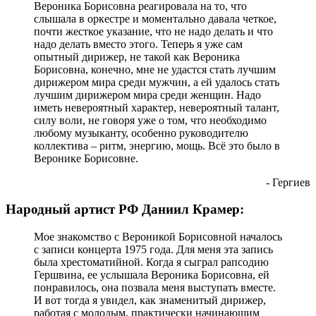
Вероника Борисовна реагировала на то, что
слышала в оркестре и моментально давала четкое,
почти жесткое указание, что не надо делать и что
надо делать вместо этого. Теперь я уже сам
опытный дирижер, не такой как Вероника
Борисовна, конечно, мне не удастся стать лучшим
дирижером мира среди мужчин, а ей удалось стать
лучшим дирижером мира среди женщин. Надо
иметь невероятный характер, невероятный талант,
силу воли, не говоря уже о том, что необходимо
любому музыканту, особенно руководителю
коллектива – ритм, энергию, мощь. Всё это было в
Веронике Борисовне.
- Гергиев
Народный артист РФ Даниил Крамер:
Мое знакомство с Вероникой Борисовной началось
с записи концерта 1975 года. Для меня эта запись
была хрестоматийной. Когда я сыграл рапсодию
Гершвина, ее услышала Вероника Борисовна, ей
понравилось, она позвала меня выступать вместе.
И вот тогда я увидел, как знаменитый дирижер,
работая с молодым, практически начинающим