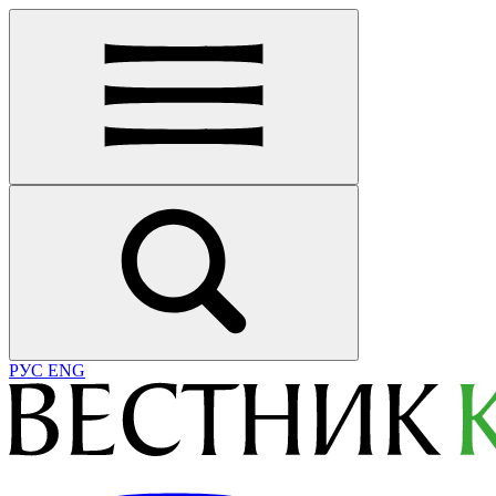
РУС
ENG