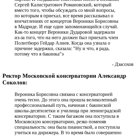
Сергей Калистратович Романовский, который
вместо того, чтобы обсуждать со мной вопросы,
по которым я приехал, все время рассказывал о
впечатлениях от концертов Вероники Борисовны
в Мадриде. И еще один запоминающийся случай.
Как-то концерт Вероники Дударовой задержали
из-за того, что на него должен был приехать член
Политбюро Гейдар Алиев. Когда она узнала о
причине задержки, сказала: "Ну и что, я рада,
потому что я бакинка"э
- Дзасохов
Ректор Московской консерватории Александр
Соколов:
Вероника Борисовна связана с консерваторией
очень тесно. До этого она прошла великолепный
профессиональный путь, начиная с бакинской
школы-десятилетки и училища при ленинградской
консерватории. С таким багажом она поступила в
Московскую консерваторию, резко поменяв
специальность: она была пианисткой, а поступила
учиться на дирижера. В то время было совершенно