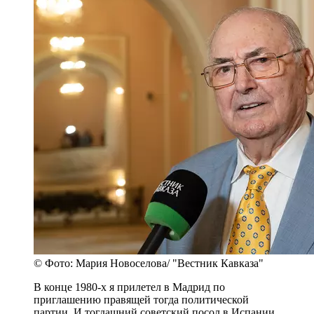
© Фото: Мария Новоселова/ "Вестник Кавказа"
В конце 1980-х я прилетел в Мадрид по
приглашению правящей тогда политической
партии. И тогдашний советский посол в Испании