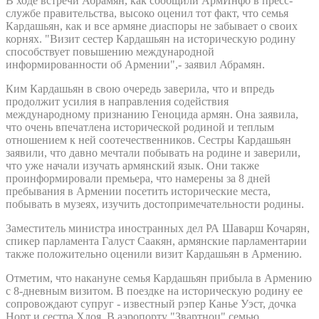
В ходе встречи Абрамян, как сообщили АрмИнфо в пресс-
службе правительства, высоко оценил тот факт, что семья
Кардашьян, как и все армяне диаспоры не забывает о своих
корнях. "Визит сестер Кардашьян на историческую родину
способствует повышению международной
информированности об Армении",- заявил Абрамян.
Ким Кардашьян в свою очередь заверила, что и впредь
продолжит усилия в направления содействия
международному признанию Геноцида армян. Она заявила,
что очень впечатлена исторической родиной и теплым
отношением к ней соотечественников. Сестры Кардашьян
заявили, что давно мечтали побывать на родине и заверили,
что уже начали изучать армянский язык. Они также
проинформировали премьера, что намерены за 8 дней
пребывания в Армении посетить исторические места,
побывать в музеях, изучить достопримечательности родины.
Заместитель министра иностранных дел РА Шаварш Кочарян,
спикер парламента Галуст Саакян, армянские парламентарии
также положительно оценили визит Кардашьян в Армению.
Отметим, что накануне семья Кардашьян прибыла в Армению
с 8-дневным визитом. В поездке на историческую родину ее
сопровождают супруг - известный рэпер Канье Уэст, дочка
Норт и сестра Хлоя. В аэропорту "Звартноц" семью