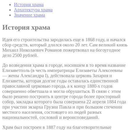
История храма
Архитектура храма
Значение храма
История храма
Идея его строительства зародилась еще в 1868 году, и начался
сбор средств, который длился около 20 лет. Сам великий князь
Михаил Николаевич Романов пожертвовал на богоугодное
дело 2500 рублей.
До возведения храма в городе, носившем в то время название
Елизаветполь (в честь императрицы Елизаветы Алексеевны
— жены Александра I), действовала церковь Захария и
Елизаветы, которая долгие годы оставалась единственной
православной церковью города, а к концу 1880-х годов
совершенно обветшала и могла обрушиться. В связи с этим
было решено построить в центре города более просторный
собор, закладка которого была совершена 22 апреля 1884 года
при участии экзарха Грузии Павла и при большом стечении
местного населения, состоящего из людей разных
национальностей, сословий и вероисповеданий.
Храм был построен в 1887 году на благотворительные