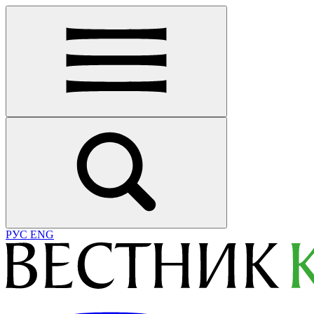
РУС
ENG