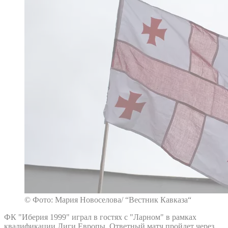
© Фото: Мария Новоселова/ “Вестник Кавказа“
ФК "Иберия 1999" играл в гостях с "Ларном" в рамках
квалификации Лиги Европы. Ответный матч пройдет через