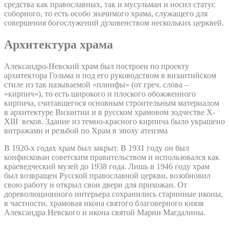
средства как православных, так и мусульман и носил статус
соборного, то есть особо значимого храма, служащего для
совершения богослужений духовенством нескольких церквей.
Архитектура храма
Александро-Невский храм был построен по проекту
архитектора Гольма и под его руководством в византийском
стиле из так называемой «плинфы» (от греч. слова –
«кирпич»), то есть широкого и плоского обожженного
кирпича, считавшегося основным строительным материалом
в архитектуре Византии и в русском храмовом зодчестве X-
XIII веков. Здание из темно-красного кирпича было украшено
витражами и резьбой по Храм в эпоху атеизма
В 1920-х годах храм был закрыт. В 1931 году он был
конфискован советским правительством и использовался как
краеведческий музей до 1938 года. Лишь в 1946 году храм
был возвращен Русской православной церкви, возобновил
свою работу и открыл свои двери для прихожан. От
дореволюционного интерьера сохранились старинные иконы,
в частности, храмовая икона святого благоверного князя
Александра Невского и икона святой Марии Магдалины.