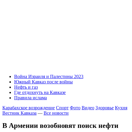
Война Израиля и Палестины 2023
Южный Кавказ после войны
Нефть и газ
Где отдохнуть на Кавказе
Правила ислама
Карабахское возрождение
Спорт
Фото
Видео
Здоровье
Кухня
Вестник Кавказа
—
Все новости
В Армении возобновят поиск нефти