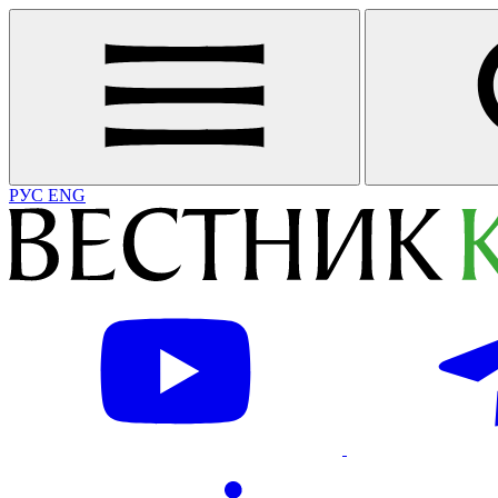
РУС
ENG