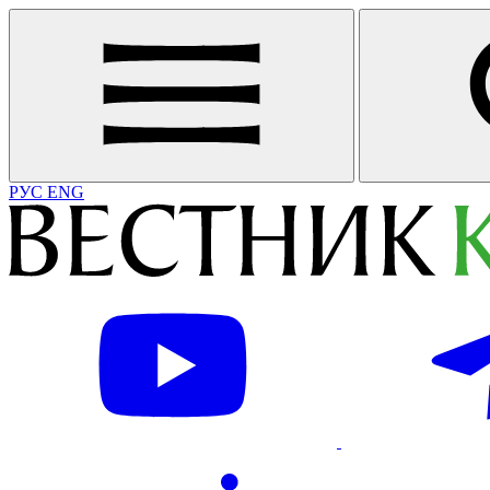
РУС
ENG