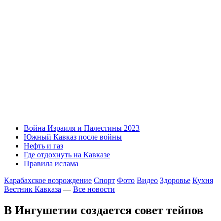
Война Израиля и Палестины 2023
Южный Кавказ после войны
Нефть и газ
Где отдохнуть на Кавказе
Правила ислама
Карабахское возрождение
Спорт
Фото
Видео
Здоровье
Кухня
Вестник Кавказа
—
Все новости
В Ингушетии создается совет тейпов