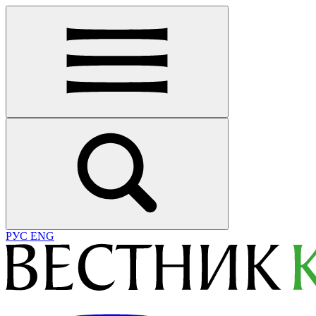
РУС
ENG