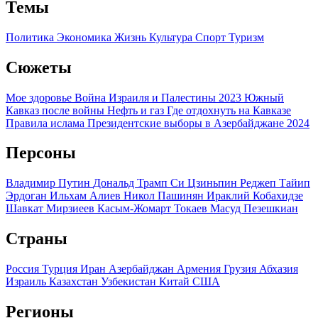
Темы
Политика
Экономика
Жизнь
Культура
Спорт
Туризм
Сюжеты
Мое здоровье
Война Израиля и Палестины 2023
Южный
Кавказ после войны
Нефть и газ
Где отдохнуть на Кавказе
Правила ислама
Президентские выборы в Азербайджане 2024
Персоны
Владимир Путин
Дональд Трамп
Си Цзиньпин
Реджеп Тайип
Эрдоган
Ильхам Алиев
Никол Пашинян
Ираклий Кобахидзе
Шавкат Мирзиеев
Касым-Жомарт Токаев
Масуд Пезешкиан
Страны
Россия
Турция
Иран
Азербайджан
Армения
Грузия
Абхазия
Израиль
Казахстан
Узбекистан
Китай
США
Регионы