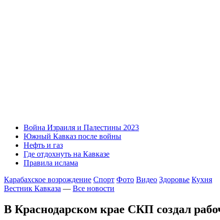
Война Израиля и Палестины 2023
Южный Кавказ после войны
Нефть и газ
Где отдохнуть на Кавказе
Правила ислама
Карабахское возрождение
Спорт
Фото
Видео
Здоровье
Кухня
Вестник Кавказа
—
Все новости
В Краснодарском крае СКП создал рабо