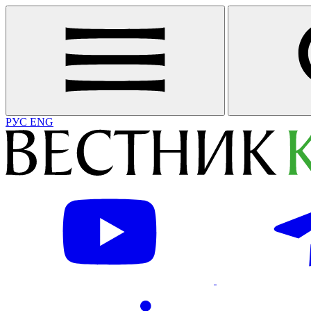
РУС
ENG