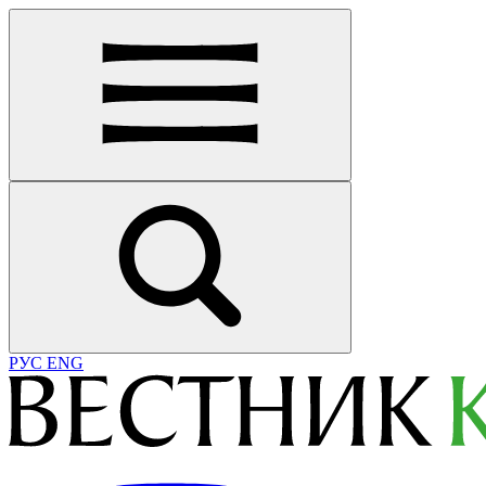
РУС
ENG