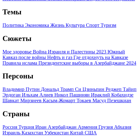
Темы
Политика
Экономика
Жизнь
Культура
Спорт
Туризм
Сюжеты
Мое здоровье
Война Израиля и Палестины 2023
Южный
Кавказ после войны
Нефть и газ
Где отдохнуть на Кавказе
Правила ислама
Президентские выборы в Азербайджане 2024
Персоны
Владимир Путин
Дональд Трамп
Си Цзиньпин
Реджеп Тайип
Эрдоган
Ильхам Алиев
Никол Пашинян
Ираклий Кобахидзе
Шавкат Мирзиеев
Касым-Жомарт Токаев
Масуд Пезешкиан
Страны
Россия
Турция
Иран
Азербайджан
Армения
Грузия
Абхазия
Израиль
Казахстан
Узбекистан
Китай
США