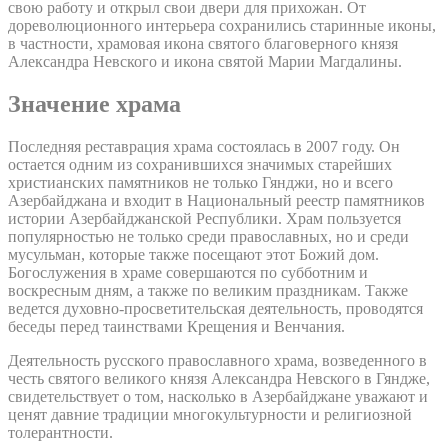
свою работу и открыл свои двери для прихожан. От
дореволюционного интерьера сохранились старинные иконы,
в частности, храмовая икона святого благоверного князя
Александра Невского и икона святой Марии Магдалины.
Значение храма
Последняя реставрация храма состоялась в 2007 году. Он
остается одним из сохранившихся значимых старейших
христианских памятников не только Гянджи, но и всего
Азербайджана и входит в Национальный реестр памятников
истории Азербайджанской Республики. Храм пользуется
популярностью не только среди православных, но и среди
мусульман, которые также посещают этот Божий дом.
Богослужения в храме совершаются по субботним и
воскресным дням, а также по великим праздникам. Также
ведется духовно-просветительская деятельность, проводятся
беседы перед таинствами Крещения и Венчания.
Деятельность русского православного храма, возведенного в
честь святого великого князя Александра Невского в Гяндже,
свидетельствует о том, насколько в Азербайджане уважают и
ценят давние традиции многокультурности и религиозной
толерантности.