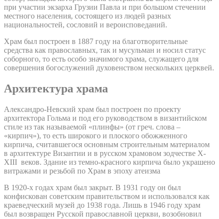
при участии экзарха Грузии Павла и при большом стечении
местного населения, состоящего из людей разных
национальностей, сословий и вероисповеданий.
Храм был построен в 1887 году на благотворительные
средства как православных, так и мусульман и носил статус
соборного, то есть особо значимого храма, служащего для
совершения богослужений духовенством нескольких церквей.
Архитектура храма
Александро-Невский храм был построен по проекту
архитектора Гольма и под его руководством в византийском
стиле из так называемой «плинфы» (от греч. слова –
«кирпич»), то есть широкого и плоского обожженного
кирпича, считавшегося основным строительным материалом
в архитектуре Византии и в русском храмовом зодчестве X-
XIII веков. Здание из темно-красного кирпича было украшено
витражами и резьбой по Храм в эпоху атеизма
В 1920-х годах храм был закрыт. В 1931 году он был
конфискован советским правительством и использовался как
краеведческий музей до 1938 года. Лишь в 1946 году храм
был возвращен Русской православной церкви, возобновил