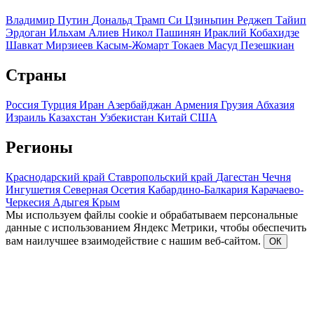
Владимир Путин
Дональд Трамп
Си Цзиньпин
Реджеп Тайип
Эрдоган
Ильхам Алиев
Никол Пашинян
Ираклий Кобахидзе
Шавкат Мирзиеев
Касым-Жомарт Токаев
Масуд Пезешкиан
Страны
Россия
Турция
Иран
Азербайджан
Армения
Грузия
Абхазия
Израиль
Казахстан
Узбекистан
Китай
США
Регионы
Краснодарский край
Ставропольский край
Дагестан
Чечня
Ингушетия
Северная Осетия
Кабардино-Балкария
Карачаево-
Черкесия
Адыгея
Крым
Мы используем файлы cookie и обрабатываем персональные
данные с использованием Яндекс Метрики, чтобы обеспечить
вам наилучшее взаимодействие с нашим веб-сайтом.
ОК