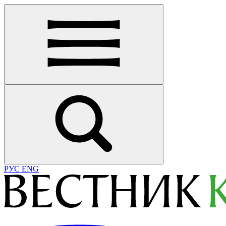
РУС
ENG