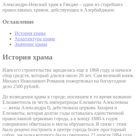
Александро-Невский храм в Гяндже – один из старейших
православных храмов, действующих в Азербайджане.
Оглавление
История храма
Архитектура храма
Значение храма
История храма
Идея его строительства зародилась еще в 1868 году, и начался
сбор средств, который длился около 20 лет. Сам великий князь
Михаил Николаевич Романов пожертвовал на богоугодное
дело 2500 рублей.
До возведения храма в городе, носившем в то время название
Елизаветполь (в честь императрицы Елизаветы Алексеевны
— жены Александра I), действовала церковь Захария и
Елизаветы, которая долгие годы оставалась единственной
православной церковью города, а к концу 1880-х годов
совершенно обветшала и могла обрушиться. В связи с этим
было решено построить в центре города более просторный
собор, закладка которого была совершена 22 апреля 1884 года