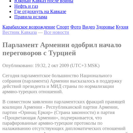
Южный Кавказ после войны
Нефть и газ
Где отдохнуть на Кавказе
Правила ислама
Карабахское возрождение
Спорт
Фото
Видео
Здоровье
Кухня
Вестник Кавказа
—
Все новости
Парламент Армении одобрил начало
переговоров с Турцией
Опубликовано: 19:32, 2 окт 2009 (UTC+3 MSK)
Сегодня парламентское большинство Национального
собрания (парламента) Армении высказалось в поддержку
действий президента и МИД страны по нормализации
армяно-турецких отношений.
В совместном заявлении парламентских фракций правящей
коалиции Армении - Республиканской партии Армении,
партии «Оринац Еркир» (Страна законности) и партия
«Процветающая Армении», подчеркивается, что
парафированные армяно-турецкие протоколы по
налаживанию отсутствующих дипломатических отношений