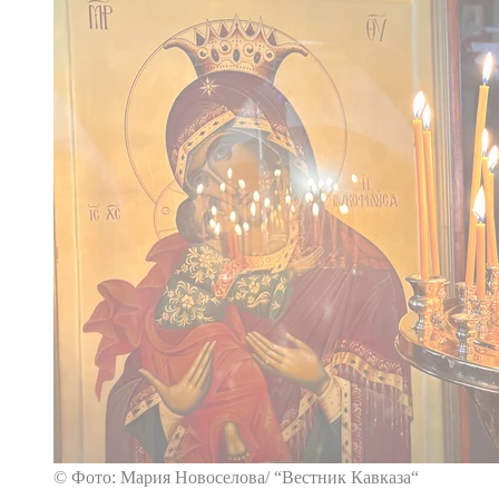
© Фото: Мария Новоселова/ “Вестник Кавказа“