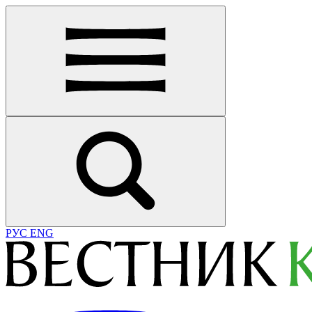
РУС
ENG