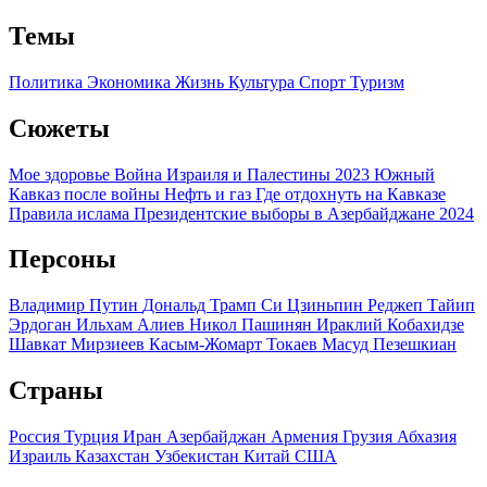
Темы
Политика
Экономика
Жизнь
Культура
Спорт
Туризм
Сюжеты
Мое здоровье
Война Израиля и Палестины 2023
Южный
Кавказ после войны
Нефть и газ
Где отдохнуть на Кавказе
Правила ислама
Президентские выборы в Азербайджане 2024
Персоны
Владимир Путин
Дональд Трамп
Си Цзиньпин
Реджеп Тайип
Эрдоган
Ильхам Алиев
Никол Пашинян
Ираклий Кобахидзе
Шавкат Мирзиеев
Касым-Жомарт Токаев
Масуд Пезешкиан
Страны
Россия
Турция
Иран
Азербайджан
Армения
Грузия
Абхазия
Израиль
Казахстан
Узбекистан
Китай
США