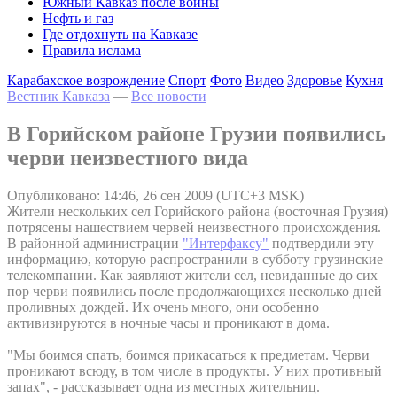
Южный Кавказ после войны
Нефть и газ
Где отдохнуть на Кавказе
Правила ислама
Карабахское возрождение
Спорт
Фото
Видео
Здоровье
Кухня
Вестник Кавказа
—
Все новости
В Горийском районе Грузии появились
черви неизвестного вида
Опубликовано: 14:46, 26 сен 2009 (UTC+3 MSK)
Жители нескольких сел Горийского района (восточная Грузия)
потрясены нашествием червей неизвестного происхождения.
В районной администрации
"Интерфаксу"
подтвердили эту
информацию, которую распространили в субботу грузинские
телекомпании. Как заявляют жители сел, невиданные до сих
пор черви появились после продолжающихся несколько дней
проливных дождей. Их очень много, они особенно
активизируются в ночные часы и проникают в дома.
"Мы боимся спать, боимся прикасаться к предметам. Черви
проникают всюду, в том числе в продукты. У них противный
запах", - рассказывает одна из местных жительниц.