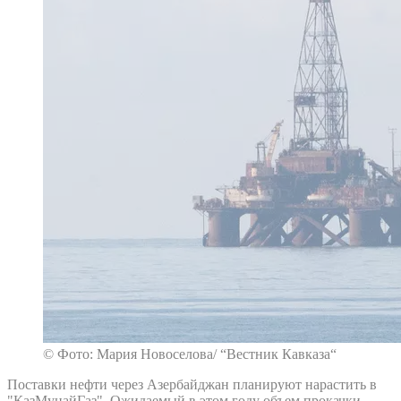
© Фото: Мария Новоселова/ “Вестник Кавказа“
Поставки нефти через Азербайджан планируют нарастить в
"КазМунайГаз". Ожидаемый в этом году объем прокачки