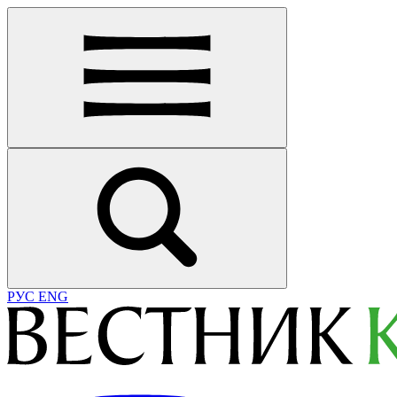
РУС
ENG