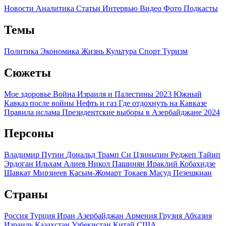
Новости
Аналитика
Статьи
Интервью
Видео
Фото
Подкасты
Темы
Политика
Экономика
Жизнь
Культура
Спорт
Туризм
Сюжеты
Мое здоровье
Война Израиля и Палестины 2023
Южный
Кавказ после войны
Нефть и газ
Где отдохнуть на Кавказе
Правила ислама
Президентские выборы в Азербайджане 2024
Персоны
Владимир Путин
Дональд Трамп
Си Цзиньпин
Реджеп Тайип
Эрдоган
Ильхам Алиев
Никол Пашинян
Ираклий Кобахидзе
Шавкат Мирзиеев
Касым-Жомарт Токаев
Масуд Пезешкиан
Страны
Россия
Турция
Иран
Азербайджан
Армения
Грузия
Абхазия
Израиль
Казахстан
Узбекистан
Китай
США