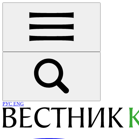
РУС
ENG