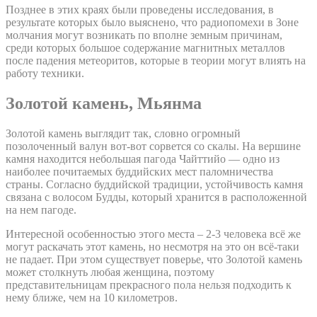
Позднее в этих краях были проведены исследования, в
результате которых было выяснено, что радиопомехи в Зоне
молчания могут возникать по вполне земным причинам,
среди которых большое содержание магнитных металлов
после падения метеоритов, которые в теории могут влиять на
работу техники.
Золотой камень, Мьянма
Золотой камень выглядит так, словно огромный
позолоченный валун вот-вот сорвется со скалы. На вершине
камня находится небольшая пагода Чайттийо — одно из
наиболее почитаемых буддийских мест паломничества
страны. Согласно буддийской традиции, устойчивость камня
связана с волосом Будды, который хранится в расположенной
на нем пагоде.
Интересной особенностью этого места – 2-3 человека всё же
могут раскачать этот камень, но несмотря на это он всё-таки
не падает. При этом существует поверье, что Золотой камень
может столкнуть любая женщина, поэтому
представительницам прекрасного пола нельзя подходить к
нему ближе, чем на 10 километров.