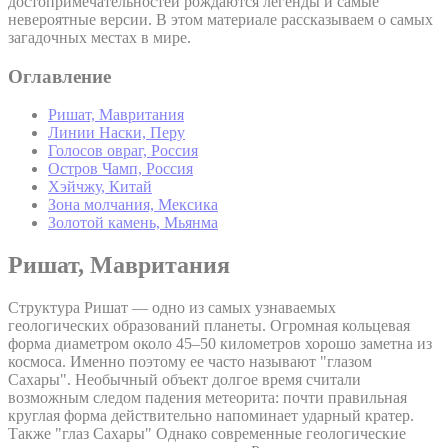
достопримечательностей рождаются легенды и самые
невероятные версии. В этом материале рассказываем о самых
загадочных местах в мире.
Оглавление
Ришат, Мавритания
Линии Наски, Перу
Голосов овраг, Россия
Остров Чамп, Россия
Хэйчжу, Китай
Зона молчания, Мексика
Золотой камень, Мьянма
Ришат, Мавритания
Структура Ришат — одно из самых узнаваемых
геологических образований планеты. Огромная кольцевая
форма диаметром около 45–50 километров хорошо заметна из
космоса. Именно поэтому ее часто называют "глазом
Сахары". Необычный объект долгое время считали
возможным следом падения метеорита: почти правильная
круглая форма действительно напоминает ударный кратер.
Также "глаз Сахары" Однако современные геологические