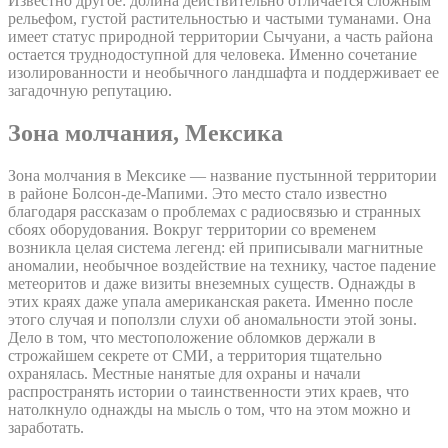
Известно другое: долина действительно отличается сложным
рельефом, густой растительностью и частыми туманами. Она
имеет статус природной территории Сычуани, а часть района
остается труднодоступной для человека. Именно сочетание
изолированности и необычного ландшафта и поддерживает ее
загадочную репутацию.
Зона молчания, Мексика
Зона молчания в Мексике — название пустынной территории
в районе Болсон-де-Мапими. Это место стало известно
благодаря рассказам о проблемах с радиосвязью и странных
сбоях оборудования. Вокруг территории со временем
возникла целая система легенд: ей приписывали магнитные
аномалии, необычное воздействие на технику, частое падение
метеоритов и даже визиты внеземных существ. Однажды в
этих краях даже упала американская ракета. Именно после
этого случая и поползли слухи об аномальности этой зоны.
Дело в том, что местоположение обломков держали в
строжайшем секрете от СМИ, а территория тщательно
охранялась. Местные нанятые для охраны и начали
распространять истории о таинственности этих краев, что
натолкнуло однажды на мысль о том, что на этом можно и
заработать.