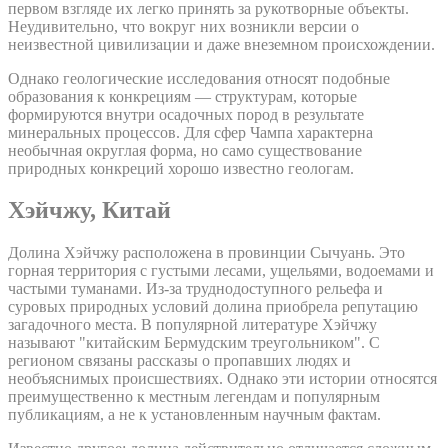
первом взгляде их легко принять за рукотворные объекты.
Неудивительно, что вокруг них возникли версии о
неизвестной цивилизации и даже внеземном происхождении.
Однако геологические исследования относят подобные
образования к конкрециям — структурам, которые
формируются внутри осадочных пород в результате
минеральных процессов. Для сфер Чампа характерна
необычная округлая форма, но само существование
природных конкреций хорошо известно геологам.
Хэйчжу, Китай
Долина Хэйчжу расположена в провинции Сычуань. Это
горная территория с густыми лесами, ущельями, водоемами и
частыми туманами. Из-за труднодоступного рельефа и
суровых природных условий долина приобрела репутацию
загадочного места. В популярной литературе Хэйчжу
называют "китайским Бермудским треугольником". С
регионом связаны рассказы о пропавших людях и
необъяснимых происшествиях. Однако эти истории относятся
преимущественно к местным легендам и популярным
публикациям, а не к установленным научным фактам.