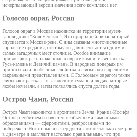
исчерпывающей версии значения всего комплекса нет.
Голосов овраг, Россия
Голосов овраг в Москве находится на территории музея-
заповедника "Коломенское". Это природный овраг, который
спускается к Москве-реке. С ним связаны многочисленные
городские предания, поэтому он давно считается одним из
самых загадочных мест столицы. Особое внимание
привлекают расположенные в овраге камни, известные как
Гусь-камень и Девичий камень. В народных поверьях им
приписывали необычные свойства и связывали с древними
сакральными представлениями. С Голосовым оврагом также
связывают рассказы о загадочном тумане и людях, которые
якобы исчезали, а затем появлялись спустя долгие годы.
Остров Чамп, Россия
Остров Чамп находится в архипелаге Земля Франца-Иосифа.
Остров необитаем и известен необычными каменными
образованиями — сферолитами, разбросанными по
побережью. Некоторые из сфер достигают нескольких метров
в диаметре и выглядят настолько правильными, что при