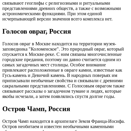
связывают геоглифы с религиозными и ритуальными
представлениями древних обществ, а также с возможными
астрономическими функциями. При этом единой
исчерпывающей версии значения всего комплекса нет.
Голосов овраг, Россия
Голосов овраг в Москве находится на территории музея-
заповедника "Коломенское". Это природный овраг, который
спускается к Москве-реке. С ним связаны многочисленные
городские предания, поэтому он давно считается одним из
самых загадочных мест столицы. Особое внимание
привлекают расположенные в овраге камни, известные как
Гусь-камень и Девичий камень. В народных поверьях им
приписывали необычные свойства и связывали с древними
сакральными представлениями. С Голосовым оврагом также
связывают рассказы о загадочном тумане и людях, которые
якобы исчезали, а затем появлялись спустя долгие годы.
Остров Чамп, Россия
Остров Чамп находится в архипелаге Земля Франца-Иосифа.
Остров необитаем и известен необычными каменными