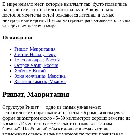
В мире немало мест, которые выглядят так, будто появились
на планете из фантастического фильма. Вокруг таких
достопримечательностей рождаются легенды и самые
невероятные версии. В этом материале рассказываем о самых
загадочных местах в мире.
Оглавление
Ришат, Мавритания
Линии Наски, Перу
Голосов овраг, Россия
Остров Чамп, Россия
Хэйчжу, Китай
Зона молчания, Мексика
Золотой камень, Мьянма
Ришат, Мавритания
Структура Ришат — одно из самых узнаваемых
геологических образований планеты. Огромная кольцевая
форма диаметром около 45–50 километров хорошо заметна из
космоса. Именно поэтому ее часто называют "глазом
Сахары". Необычный объект долгое время считали
возможным следом падения метеорита: почти правильная