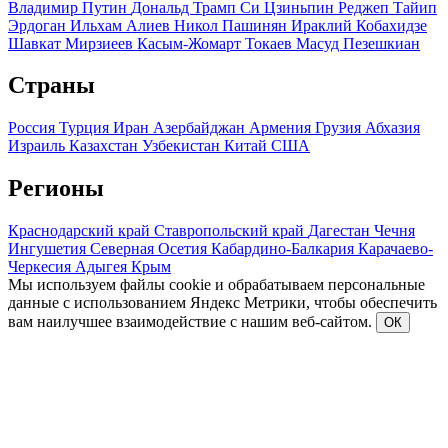
Владимир Путин
Дональд Трамп
Си Цзиньпин
Реджеп Тайип
Эрдоган
Ильхам Алиев
Никол Пашинян
Ираклий Кобахидзе
Шавкат Мирзиеев
Касым-Жомарт Токаев
Масуд Пезешкиан
Страны
Россия
Турция
Иран
Азербайджан
Армения
Грузия
Абхазия
Израиль
Казахстан
Узбекистан
Китай
США
Регионы
Краснодарский край
Ставропольский край
Дагестан
Чечня
Ингушетия
Северная Осетия
Кабардино-Балкария
Карачаево-
Черкесия
Адыгея
Крым
Мы используем файлы cookie и обрабатываем персональные
данные с использованием Яндекс Метрики, чтобы обеспечить
вам наилучшее взаимодействие с нашим веб-сайтом.
ОК