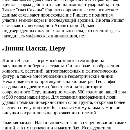
круглая форма действительно напоминает ударный кратер.
Также "глаз Сахары" Однако современные геологические
данные связывают происхождение Ришата с поднятием
участка земной коры и последующей эрозией. Иногда Ришат
связывают с легендарной Атлантидой. Однако
подтвержденных научных данных о том, что именно здесь
находилась мифическая цивилизация, нет.
Линии Наски, Перу
Линии Наски — огромный комплекс геоглифов на
засушливом побережье страны. Он включает изображения
животных, растений, антропоморфных и фантастических
фигур, а также многочисленные геометрические линии.
Некоторые из них протянулись на километры. Геоглифы
создавались древними обществами на территории
современного Перу примерно между 500 годом до нашей эры
и 500 годом нашей эры. Для создания изображений люди
удаляли темный поверхностный слой грунта, открывая более
светлую почву под ним. Благодаря сухому климату многие
рисунки сохранились на протяжении столетий.
Главная загадка Наски заключается не в существовании самих
линий, а в их назначении и масштабах. Исследователи