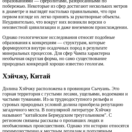
образованиями — сферолитами, разбросанными по
побережью. Некоторые из сфер достигают нескольких метров
в диаметре и выглядят настолько правильными, что при
первом взгляде их легко принять за рукотворные объекты.
Неудивительно, что вокруг них возникли версии о
неизвестной цивилизации и даже внеземном происхождении.
Однако геологические исследования относят подобные
образования к конкрециям — структурам, которые
формируются внутри осадочных пород в результате
минеральных процессов. Для сфер Чампа характерна
необычная округлая форма, но само существование
природных конкреций хорошо известно геологам.
Хэйчжу, Китай
Долина Хэйчжу расположена в провинции Сычуань. Это
горная территория с густыми лесами, ущельями, водоемами и
частыми туманами. Из-за труднодоступного рельефа и
суровых природных условий долина приобрела репутацию
загадочного места. В популярной литературе Хэйчжу
называют "китайским Бермудским треугольником". С
регионом связаны рассказы о пропавших людях и
необъяснимых происшествиях. Однако эти истории относятся
преимущественно к местным легендам и популярным