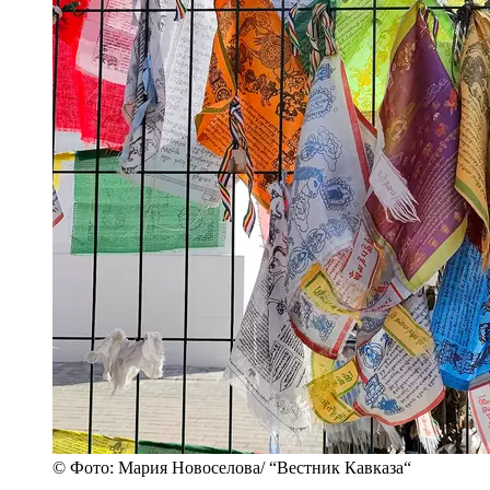
© Фото: Мария Новоселова/ “Вестник Кавказа“