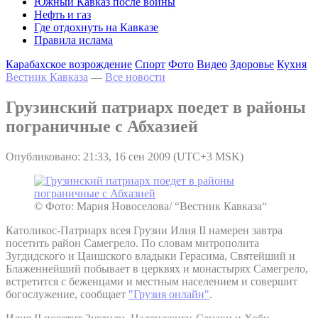
Южный Кавказ после войны
Нефть и газ
Где отдохнуть на Кавказе
Правила ислама
Карабахское возрождение
Спорт
Фото
Видео
Здоровье
Кухня
Вестник Кавказа
—
Все новости
Грузинский патриарх поедет в районы
пограничные с Абхазией
Опубликовано: 21:33, 16 сен 2009 (UTC+3 MSK)
© Фото: Мария Новоселова/ “Вестник Кавказа“
Католикос-Патриарх всея Грузии Илия II намерен завтра
посетить район Самегрело. По словам митрополита
Зугдидского и Цаишского владыки Герасима, Святейший и
Блаженнейший побывает в церквях и монастырях Самегрело,
встретится с беженцами и местным населением и совершит
богослужение, сообщает
"Грузия онлайн"
.