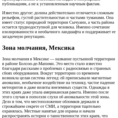
публикациям, а не к установленным научным фактам.
Известно другое: долина действительно отличается сложным
рельефом, густой растительностью и частыми туманами. Она
имеет статус природной территории Сычуани, а часть района
остается труднодоступной для человека. Именно сочетание
изолированности и необычного ландшафта и поддерживает ее
загадочную репутацию.
Зона молчания, Мексика
Зона молчания в Мексике — название пустынной территории
в районе Болсон-де-Мапими. Это место стало известно
благодаря рассказам о проблемах с радиосвязью и странных
сбоях оборудования. Вокруг территории со временем
возникла целая система легенд: ей приписывали магнитные
аномалии, необычное воздействие на технику, частое падение
метеоритов и даже визиты внеземных существ. Однажды в
этих краях даже упала американская ракета. Именно после
этого случая и поползли слухи об аномальности этой зоны.
Дело в том, что местоположение обломков держали в
строжайшем секрете от СМИ, а территория тщательно
охранялась. Местные нанятые для охраны и начали
распространять истории о таинственности этих краев, что