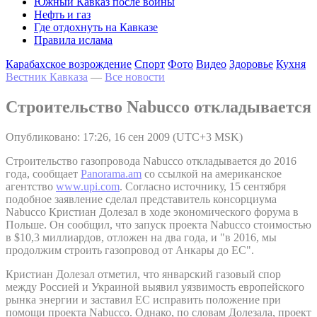
Южный Кавказ после войны
Нефть и газ
Где отдохнуть на Кавказе
Правила ислама
Карабахское возрождение
Спорт
Фото
Видео
Здоровье
Кухня
Вестник Кавказа
—
Все новости
Строительство Nabucco откладывается
Опубликовано: 17:26, 16 сен 2009 (UTC+3 MSK)
Строительство газопровода Nabucco откладывается до 2016
года, сообщает
Panorama.am
со ссылкой на американское
агентство
www.upi.com
. Согласно источнику, 15 сентября
подобное заявление сделал представитель консорциума
Nabucco Кристиан Долезал в ходе экономического форума в
Польше. Он сообщил, что запуск проекта Nabucco стоимостью
в $10,3 миллиардов, отложен на два года, и "в 2016, мы
продолжим строить газопровод от Анкары до ЕС".
Кристиан Долезал отметил, что январский газовый спор
между Россией и Украиной выявил уязвимость европейского
рынка энергии и заставил ЕС исправить положение при
помощи проекта Nabucco. Однако, по словам Долезала, проект