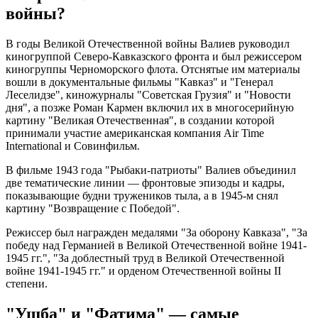
войны?
В годы Великой Отечественной войны Валиев руководил
киногруппой Северо-Кавказского фронта и был режиссером
киногруппы Черноморского флота. Отснятые им материалы
вошли в документальные фильмы "Кавказ" и "Генерал
Леселидзе", киножурналы "Советская Грузия" и "Новости
дня", а позже Роман Кармен включил их в многосерийную
картину "Великая Отечественная", в создании которой
принимали участие американская компания Air Time
International и Совинфильм.
В фильме 1943 года "Рыбаки-патриоты" Валиев объединил
две тематические линии — фронтовые эпизоды и кадры,
показывающие будни тружеников тыла, а в 1945-м снял
картину "Возвращение с Победой".
Режиссер был награжден медалями "За оборону Кавказа", "За
победу над Германией в Великой Отечественной войне 1941-
1945 гг.", "За доблестный труд в Великой Отечественной
войне 1941-1945 гг." и орденом Отечественной войны II
степени.
"Ушба" и "Фатима" — самые