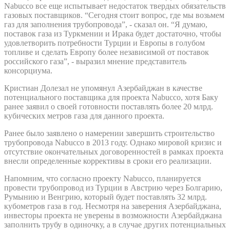
Nabucco все еще испытывает недостаток твердых обязательств
газовых поставщиков. “Сегодня стоит вопрос, где мы возьмем
газ для заполнения трубопровода”, - сказал он. “Я думаю,
поставок газа из Туркмении и Ирака будет достаточно, чтобы
удовлетворить потребности Турции и Европы в голубом
топливе и сделать Европу более независимой от поставок
российского газа”, - выразил мнение представитель
консорциума.
Кристиан Долезал не упомянул Азербайджан в качестве
потенциального поставщика для проекта Nabucco, хотя Баку
ранее заявил о своей готовности поставлять более 20 млрд.
кубических метров газа для данного проекта.
Ранее было заявлено о намерении завершить строительство
трубопровода Nabucco в 2013 году. Однако мировой кризис и
отсутствие окончательных договоренностей в рамках проекта
внесли определенные коррективы в сроки его реализации.
Напомним, что согласно проекту Nabucco, планируется
провести трубопровод из Турции в Австрию через Болгарию,
Румынию и Венгрию, который будет поставлять 32 млрд.
кубометров газа в год. Несмотря на заверения Азербайджана,
инвесторы проекта не уверены в возможности Азербайджана
заполнить трубу в одиночку, а в случае других потенциальных