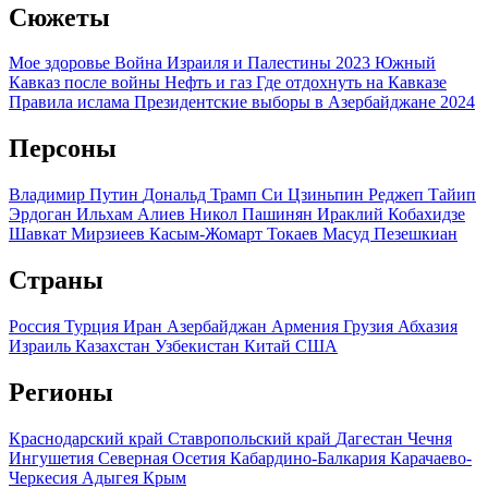
Сюжеты
Мое здоровье
Война Израиля и Палестины 2023
Южный
Кавказ после войны
Нефть и газ
Где отдохнуть на Кавказе
Правила ислама
Президентские выборы в Азербайджане 2024
Персоны
Владимир Путин
Дональд Трамп
Си Цзиньпин
Реджеп Тайип
Эрдоган
Ильхам Алиев
Никол Пашинян
Ираклий Кобахидзе
Шавкат Мирзиеев
Касым-Жомарт Токаев
Масуд Пезешкиан
Страны
Россия
Турция
Иран
Азербайджан
Армения
Грузия
Абхазия
Израиль
Казахстан
Узбекистан
Китай
США
Регионы
Краснодарский край
Ставропольский край
Дагестан
Чечня
Ингушетия
Северная Осетия
Кабардино-Балкария
Карачаево-
Черкесия
Адыгея
Крым