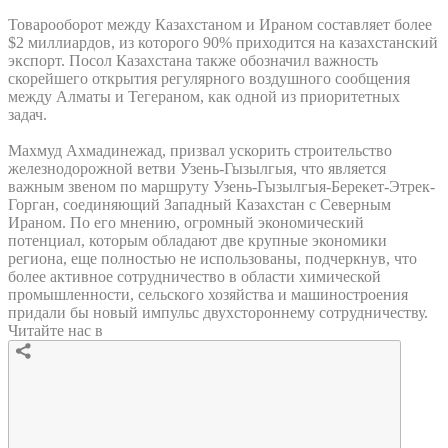
Товарооборот между Казахстаном и Ираном составляет более
$2 миллиардов, из которого 90% приходится на казахстанский
экспорт. Посол Казахстана также обозначил важность
скорейшего открытия регулярного воздушного сообщения
между Алматы и Тегераном, как одной из приоритетных
задач.
Махмуд Ахмадинежад, призвал ускорить строительство
железнодорожной ветви Узень-Гызылгыя, что является
важным звеном по маршруту Узень-Гызылгыя-Берекет-Этрек-
Горган, соединяющий Западный Казахстан с Северным
Ираном. По его мнению, огромный экономический
потенциал, которым обладают две крупные экономики
региона, еще полностью не использованы, подчеркнув, что
более активное сотрудничество в области химической
промышленности, сельского хозяйства и машиностроения
придали бы новый импульс двухстороннему сотрудничеству.
Читайте нас в