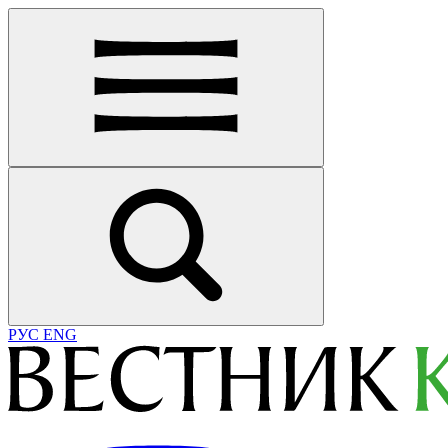
РУС
ENG