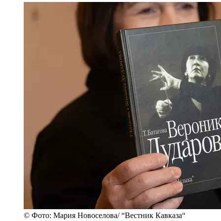
© Фото: Мария Новоселова/ “Вестник Кавказа“