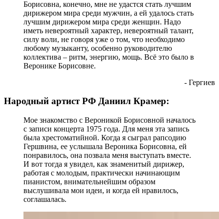
Борисовна, конечно, мне не удастся стать лучшим
дирижером мира среди мужчин, а ей удалось стать
лучшим дирижером мира среди женщин. Надо
иметь невероятный характер, невероятный талант,
силу воли, не говоря уже о том, что необходимо
любому музыканту, особенно руководителю
коллектива – ритм, энергию, мощь. Всё это было в
Веронике Борисовне.
- Гергиев
Народный артист РФ Даниил Крамер:
Мое знакомство с Вероникой Борисовной началось
с записи концерта 1975 года. Для меня эта запись
была хрестоматийной. Когда я сыграл рапсодию
Гершвина, ее услышала Вероника Борисовна, ей
понравилось, она позвала меня выступать вместе.
И вот тогда я увидел, как знаменитый дирижер,
работая с молодым, практически начинающим
пианистом, внимательнейшим образом
выслушивала мои идеи, и когда ей нравилось,
соглашалась.