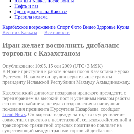
Южный Кавказ после войны
Нефть и газ
Где отдохнуть на Кавказе
Правила ислама
Карабахское возрождение
Спорт
Фото
Видео
Здоровье
Кухня
Вестник Кавказа
—
Все новости
Иран желает восполнить дисбаланс
торговли с Казахстаном
Опубликовано: 10:05, 15 сен 2009 (UTC+3 MSK)
В Иране приступил к работе новый посол Казахстана Нурбах
Рустемов. Накануне он вручил верительные грамоты
президенту Исламской Республики Махмуду Ахмадинеджаду.
Казахстанский дипломат поздравил иранского президента с
переизбранием на высокий пост и успешным началом работы
его нового кабинета, передав поздравления и наилучшие
пожелания президента Нурсултана Назарбаева, сообщает
Trend News
. Он выразил надежду на то, что осуществление
совместных проектов в нефтегазовой, сельскохозяйственной и
транспортно-транзитной отраслях позитивно повлияет на
существующий между странами торговый дисбаланс.