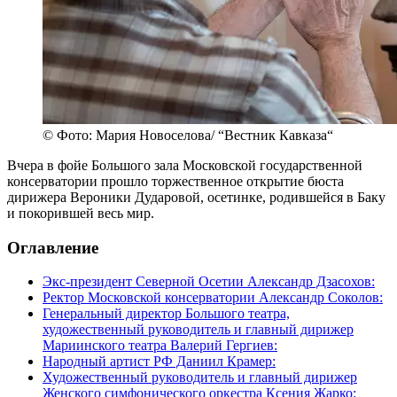
© Фото: Мария Новоселова/ “Вестник Кавказа“
Вчера в фойе Большого зала Московской государственной
консерватории прошло торжественное открытие бюста
дирижера Вероники Дударовой, осетинке, родившейся в Баку
и покорившей весь мир.
Оглавление
Экс-президент Северной Осетии Александр Дзасохов:
Ректор Московской консерватории Александр Соколов:
Генеральный директор Большого театра,
художественный руководитель и главный дирижер
Мариинского театра Валерий Гергиев:
Народный артист РФ Даниил Крамер:
Художественный руководитель и главный дирижер
Женского симфонического оркестра Ксения Жарко: