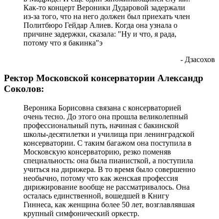
Как-то концерт Вероники Дударовой задержали
из-за того, что на него должен был приехать член
Политбюро Гейдар Алиев. Когда она узнала о
причине задержки, сказала: "Ну и что, я рада,
потому что я бакинка"э
- Дзасохов
Ректор Московской консерватории Александр
Соколов:
Вероника Борисовна связана с консерваторией
очень тесно. До этого она прошла великолепный
профессиональный путь, начиная с бакинской
школы-десятилетки и училища при ленинградской
консерватории. С таким багажом она поступила в
Московскую консерваторию, резко поменяв
специальность: она была пианисткой, а поступила
учиться на дирижера. В то время было совершенно
необычно, потому что как женская профессия
дирижирование вообще не рассматривалось. Она
осталась единственной, вошедшей в Книгу
Гиннеса, как женщина более 50 лет, возглавлявшая
крупный симфонический оркестр.