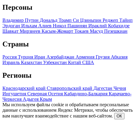
Персоны
Владимир Путин
Дональд Трамп
Си Цзиньпин
Реджеп Тайип
Эрдоган
Ильхам Алиев
Никол Пашинян
Ираклий Кобахидзе
Шавкат Мирзиеев
Касым-Жомарт Токаев
Масуд Пезешкиан
Страны
Россия
Турция
Иран
Азербайджан
Армения
Грузия
Абхазия
Израиль
Казахстан
Узбекистан
Китай
США
Регионы
Краснодарский край
Ставропольский край
Дагестан
Чечня
Ингушетия
Северная Осетия
Кабардино-Балкария
Карачаево-
Черкесия
Адыгея
Крым
Мы используем файлы cookie и обрабатываем персональные
данные с использованием Яндекс Метрики, чтобы обеспечить
вам наилучшее взаимодействие с нашим веб-сайтом.
ОК