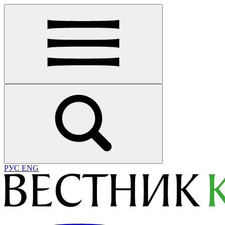
РУС
ENG