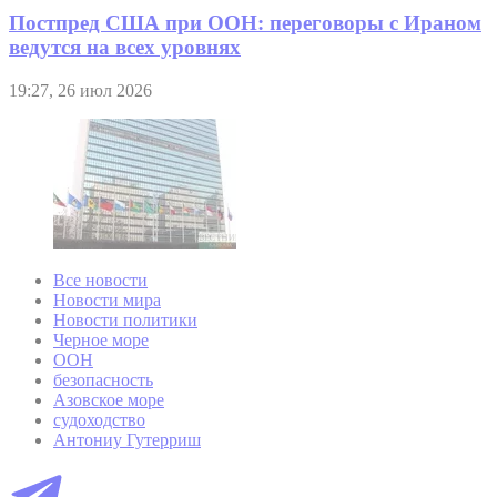
Постпред США при ООН: переговоры с Ираном
ведутся на всех уровнях
19:27, 26 июл 2026
Все новости
Новости мира
Новости политики
Черное море
ООН
безопасность
Азовское море
судоходство
Антониу Гутерриш