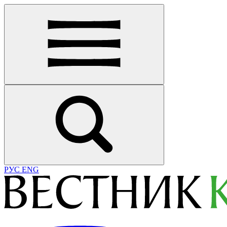
РУС
ENG