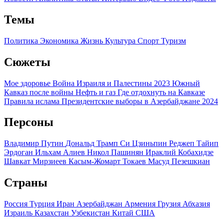
Темы
Политика
Экономика
Жизнь
Культура
Спорт
Туризм
Сюжеты
Мое здоровье
Война Израиля и Палестины 2023
Южный
Кавказ после войны
Нефть и газ
Где отдохнуть на Кавказе
Правила ислама
Президентские выборы в Азербайджане 2024
Персоны
Владимир Путин
Дональд Трамп
Си Цзиньпин
Реджеп Тайип
Эрдоган
Ильхам Алиев
Никол Пашинян
Ираклий Кобахидзе
Шавкат Мирзиеев
Касым-Жомарт Токаев
Масуд Пезешкиан
Страны
Россия
Турция
Иран
Азербайджан
Армения
Грузия
Абхазия
Израиль
Казахстан
Узбекистан
Китай
США