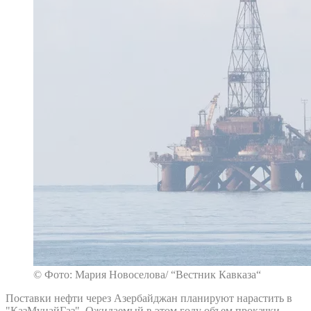
© Фото: Мария Новоселова/ “Вестник Кавказа“
Поставки нефти через Азербайджан планируют нарастить в
"КазМунайГаз". Ожидаемый в этом году объем прокачки