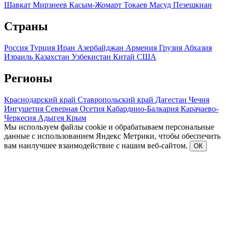
Шавкат Мирзиеев
Касым-Жомарт Токаев
Масуд Пезешкиан
Страны
Россия
Турция
Иран
Азербайджан
Армения
Грузия
Абхазия
Израиль
Казахстан
Узбекистан
Китай
США
Регионы
Краснодарский край
Ставропольский край
Дагестан
Чечня
Ингушетия
Северная Осетия
Кабардино-Балкария
Карачаево-
Черкесия
Адыгея
Крым
Мы используем файлы cookie и обрабатываем персональные
данные с использованием Яндекс Метрики, чтобы обеспечить
вам наилучшее взаимодействие с нашим веб-сайтом.
ОК