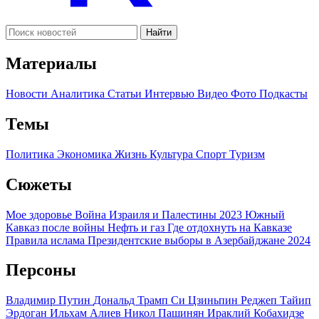
Найти
Материалы
Новости
Аналитика
Статьи
Интервью
Видео
Фото
Подкасты
Темы
Политика
Экономика
Жизнь
Культура
Спорт
Туризм
Сюжеты
Мое здоровье
Война Израиля и Палестины 2023
Южный
Кавказ после войны
Нефть и газ
Где отдохнуть на Кавказе
Правила ислама
Президентские выборы в Азербайджане 2024
Персоны
Владимир Путин
Дональд Трамп
Си Цзиньпин
Реджеп Тайип
Эрдоган
Ильхам Алиев
Никол Пашинян
Ираклий Кобахидзе