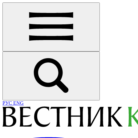
РУС
ENG