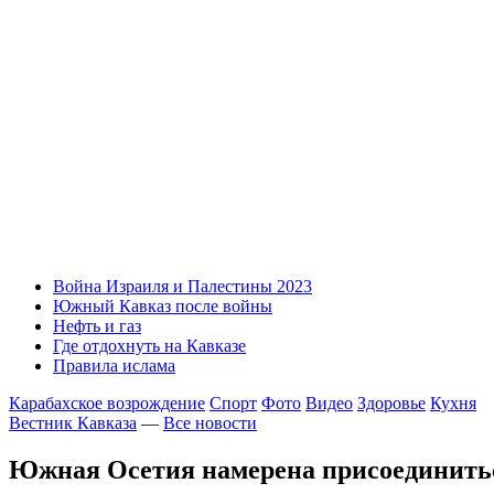
Война Израиля и Палестины 2023
Южный Кавказ после войны
Нефть и газ
Где отдохнуть на Кавказе
Правила ислама
Карабахское возрождение
Спорт
Фото
Видео
Здоровье
Кухня
Вестник Кавказа
—
Все новости
Южная Осетия намерена присоединиться