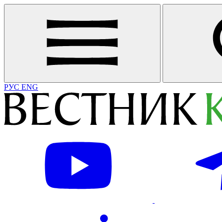
РУС
ENG