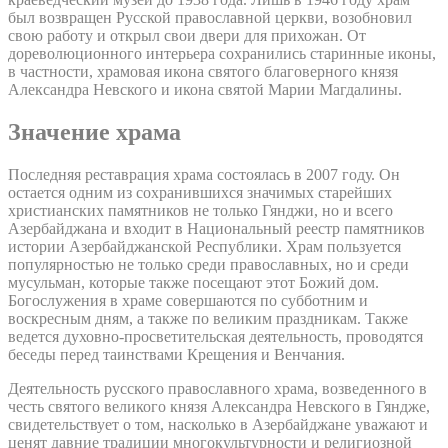
был возвращен Русской православной церкви, возобновил
свою работу и открыл свои двери для прихожан. От
дореволюционного интерьера сохранились старинные иконы,
в частности, храмовая икона святого благоверного князя
Александра Невского и икона святой Марии Магдалины.
Значение храма
Последняя реставрация храма состоялась в 2007 году. Он
остается одним из сохранившихся значимых старейших
христианских памятников не только Гянджи, но и всего
Азербайджана и входит в Национальный реестр памятников
истории Азербайджанской Республики. Храм пользуется
популярностью не только среди православных, но и среди
мусульман, которые также посещают этот Божий дом.
Богослужения в храме совершаются по субботним и
воскресным дням, а также по великим праздникам. Также
ведется духовно-просветительская деятельность, проводятся
беседы перед таинствами Крещения и Венчания.
Деятельность русского православного храма, возведенного в
честь святого великого князя Александра Невского в Гяндже,
свидетельствует о том, насколько в Азербайджане уважают и
ценят давние традиции многокультурности и религиозной