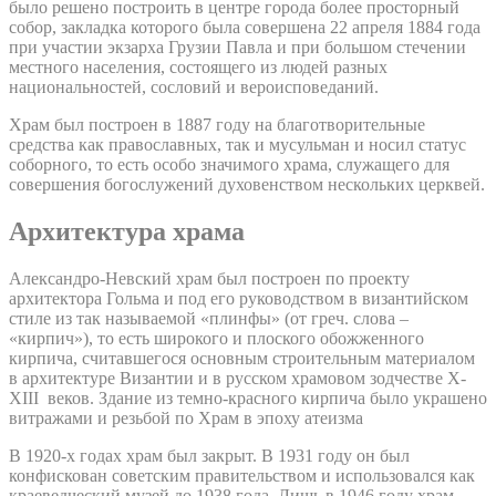
было решено построить в центре города более просторный
собор, закладка которого была совершена 22 апреля 1884 года
при участии экзарха Грузии Павла и при большом стечении
местного населения, состоящего из людей разных
национальностей, сословий и вероисповеданий.
Храм был построен в 1887 году на благотворительные
средства как православных, так и мусульман и носил статус
соборного, то есть особо значимого храма, служащего для
совершения богослужений духовенством нескольких церквей.
Архитектура храма
Александро-Невский храм был построен по проекту
архитектора Гольма и под его руководством в византийском
стиле из так называемой «плинфы» (от греч. слова –
«кирпич»), то есть широкого и плоского обожженного
кирпича, считавшегося основным строительным материалом
в архитектуре Византии и в русском храмовом зодчестве X-
XIII веков. Здание из темно-красного кирпича было украшено
витражами и резьбой по Храм в эпоху атеизма
В 1920-х годах храм был закрыт. В 1931 году он был
конфискован советским правительством и использовался как
краеведческий музей до 1938 года. Лишь в 1946 году храм