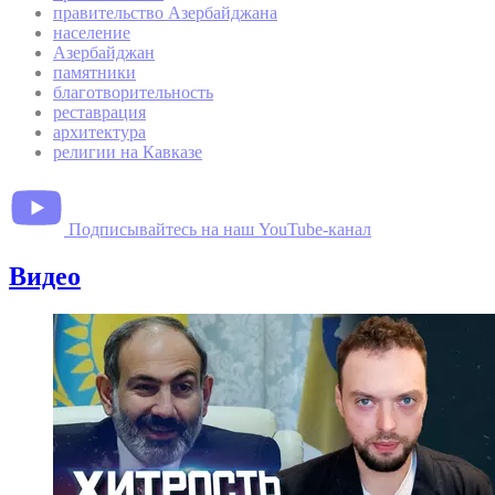
правительство Азербайджана
население
Азербайджан
памятники
благотворительность
реставрация
архитектура
религии на Кавказе
Подписывайтесь на наш YouTube-канал
Видео