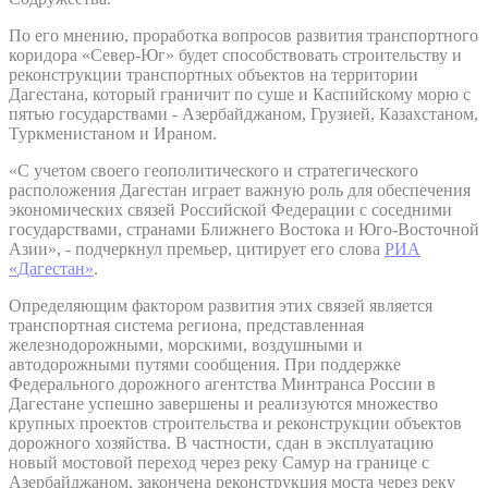
По его мнению, проработка вопросов развития транспортного
коридора «Север-Юг» будет способствовать строительству и
реконструкции транспортных объектов на территории
Дагестана, который граничит по суше и Каспийскому морю с
пятью государствами - Азербайджаном, Грузией, Казахстаном,
Туркменистаном и Ираном.
«С учетом своего геополитического и стратегического
расположения Дагестан играет важную роль для обеспечения
экономических связей Российской Федерации с соседними
государствами, странами Ближнего Востока и Юго-Восточной
Азии», - подчеркнул премьер, цитирует его слова
РИА
«Дагестан»
.
Определяющим фактором развития этих связей является
транспортная система региона, представленная
железнодорожными, морскими, воздушными и
автодорожными путями сообщения. При поддержке
Федерального дорожного агентства Минтранса России в
Дагестане успешно завершены и реализуются множество
крупных проектов строительства и реконструкции объектов
дорожного хозяйства. В частности, сдан в эксплуатацию
новый мостовой переход через реку Самур на границе с
Азербайджаном, закончена реконструкция моста через реку