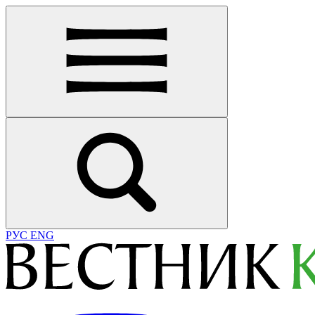
РУС
ENG