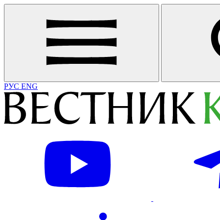
РУС
ENG