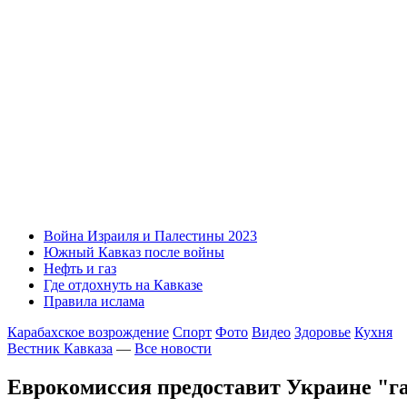
Война Израиля и Палестины 2023
Южный Кавказ после войны
Нефть и газ
Где отдохнуть на Кавказе
Правила ислама
Карабахское возрождение
Спорт
Фото
Видео
Здоровье
Кухня
Вестник Кавказа
—
Все новости
Еврокомиссия предоставит Украине "г