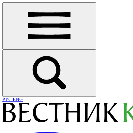
РУС
ENG