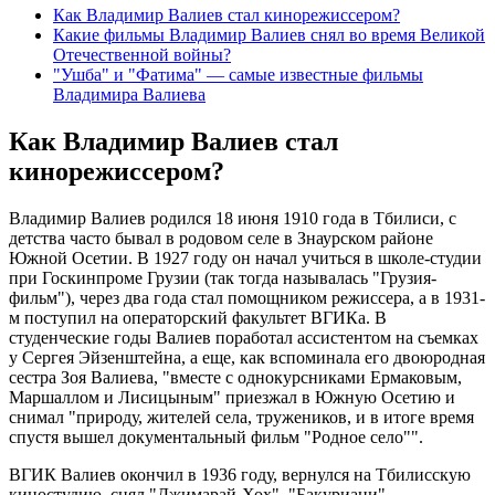
Как Владимир Валиев стал кинорежиссером?
Какие фильмы Владимир Валиев снял во время Великой
Отечественной войны?
"Ушба" и "Фатима" — самые известные фильмы
Владимира Валиева
Как Владимир Валиев стал
кинорежиссером?
Владимир Валиев родился 18 июня 1910 года в Тбилиси, с
детства часто бывал в родовом селе в Знаурском районе
Южной Осетии. В 1927 году он начал учиться в школе-студии
при Госкинпроме Грузии (так тогда называлась "Грузия-
фильм"), через два года стал помощником режиссера, а в 1931-
м поступил на операторский факультет ВГИКа. В
студенческие годы Валиев поработал ассистентом на съемках
у Сергея Эйзенштейна, а еще, как вспоминала его двоюродная
сестра Зоя Валиева, "вместе с однокурсниками Ермаковым,
Маршаллом и Лисицыным" приезжал в Южную Осетию и
снимал "природу, жителей села, тружеников, и в итоге время
спустя вышел документальный фильм "Родное село"".
ВГИК Валиев окончил в 1936 году, вернулся на Тбилисскую
киностудию, снял "Джимарай-Хох", "Бакуриани",