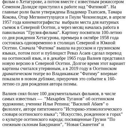
фильм о Хетагурове, а потом вместе с известным режиссером
Семеном Долидзе приступил к работе над "Фатимой". На
главные роли были утверждены Владимир Тхапсаев, Тамара
Кокова, Отар Мегвинетухуцеси и Гиули Чохонелидзе, в апреле
1957 года кинематографисты выбрали места для натурных
съемок в Северной Осетии, а через месяц началась работа в
павильонах "Грузия-фильма". Картину посвятили 100-летию
со дня рождения Хетагурова, премьера в октябре 1958 года
состоялась одновременно в столицах Северной и Южной
Осетии. Сначала "Фатима" вышла на русском и грузинском
языках, потом поэт и публицист Реваз Асаев сделал перевод
на осетинский язык, и в декабре 1965 года Валиев представил
новую версию в Северной Осетии. Долгое время этот вариант
картины считался утерянным, а в 2019 году в Осетинском
драматическом театре во Владикавказе "Фатиму" впервые
показали в новом дубляже, приурочив это событие к 160-
летию со дня рождения автора поэмы.
Валиев снял более 100 документальных фильмов, в числе
самых известных — "Махарбек Туганов" об осетинском
художнике, ученике Ильи Репина; "Василий Абаев" о
филологе, авторе пятитомного "Историко-этимологического
словаря осетинского языка"; "Искусство, рожденное в горах"
о культуре осетинского народа; посвященные Грузии "По
снежным склонам Бакуриани", "Новая Сванетия" и