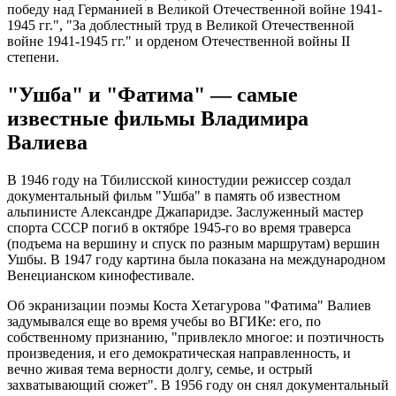
победу над Германией в Великой Отечественной войне 1941-
1945 гг.", "За доблестный труд в Великой Отечественной
войне 1941-1945 гг." и орденом Отечественной войны II
степени.
"Ушба" и "Фатима" — самые
известные фильмы Владимира
Валиева
В 1946 году на Тбилисской киностудии режиссер создал
документальный фильм "Ушба" в память об известном
альпинисте Александре Джапаридзе. Заслуженный мастер
спорта СССР погиб в октябре 1945-го во время траверса
(подъема на вершину и спуск по разным маршрутам) вершин
Ушбы. В 1947 году картина была показана на международном
Венецианском кинофестивале.
Об экранизации поэмы Коста Хетагурова "Фатима" Валиев
задумывался еще во время учебы во ВГИКе: его, по
собственному признанию, "привлекло многое: и поэтичность
произведения, и его демократическая направленность, и
вечно живая тема верности долгу, семье, и острый
захватывающий сюжет". В 1956 году он снял документальный