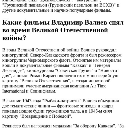
"Грузинский павильон (Грузинский павильон на ВСХВ)" и
другие документальные и научно-популярные фильмы.
Какие фильмы Владимир Валиев снял
во время Великой Отечественной
войны?
В годы Великой Отечественной войны Валиев руководил
киногруппой Северо-Кавказского фронта и был режиссером
киногруппы Черноморского флота. Отснятые им материалы
вошли в документальные фильмы "Кавказ" и "Генерал
Леселидзе", киножурналы "Советская Грузия" и "Новости
дня", а позже Роман Кармен включил их в многосерийную
картину "Великая Отечественная", в создании которой
принимали участие американская компания Air Time
International и Совинфильм.
В фильме 1943 года "Рыбаки-патриоты" Валиев объединил
две тематические линии — фронтовые эпизоды и кадры,
показывающие будни тружеников тыла, а в 1945-м снял
картину "Возвращение с Победой".
Режиссер был награжден медалями "За оборону Кавказа", "За