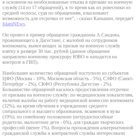
в основном на необоснованные отказы в призыве на военную
службу (14 из 17 обращений), в то время как их ровесники из
средней полосы, судя по обращениям, изыскивают
возможность для отсрочки от нее", - сказал Каньшин, передает
IslamNEws
.
Он привел в пример обращение гражданина А.Саидова,
проживающего в Дагестане, с жалобой на сотрудников
военкомата, вымогающих за призыв на военную службу
взятку в размере 30 тыс. рублей (данное обращение
направлено военному прокурору ЮВО и находится на
контроле в ГВП).
Наибольшее количество обращений поступило из субъектов
ЦФО (Москва - 10%, Московская область - 5%), СЗФО (Санкт-
Петербург - 2%), СКФО (Республика Дагестан - 2%).
Большинство обращений касалось предоставления отсрочки
от призыва на военную службу: по медицинским показателям,
включая жалобы на работу медицинской комиссии военкомата
(32%), на время обучения в учреждениях среднего
специального и высшего образования, экзаменов в вузы
(19%), по семейному положению (нетрудоспособные
родители, малолетние дети - 6%), для граждан творческих
профессий (менее 1%). Вопросы прохождения альтернативной
гражданской службы и контрактной службы интересовали