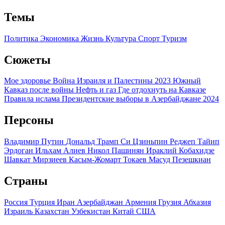
Темы
Политика
Экономика
Жизнь
Культура
Спорт
Туризм
Сюжеты
Мое здоровье
Война Израиля и Палестины 2023
Южный
Кавказ после войны
Нефть и газ
Где отдохнуть на Кавказе
Правила ислама
Президентские выборы в Азербайджане 2024
Персоны
Владимир Путин
Дональд Трамп
Си Цзиньпин
Реджеп Тайип
Эрдоган
Ильхам Алиев
Никол Пашинян
Ираклий Кобахидзе
Шавкат Мирзиеев
Касым-Жомарт Токаев
Масуд Пезешкиан
Страны
Россия
Турция
Иран
Азербайджан
Армения
Грузия
Абхазия
Израиль
Казахстан
Узбекистан
Китай
США