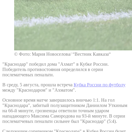
© Фото: Мария Новоселова/ “Вестник Кавказа“
"Краснодар" победил дома "Ахмат" в Кубке России.
Победитель противостояния определился в серии
послематчевых пенальти.
В среду, 5 августа, прошла встреча
Кубка России по футболу
между "Краснодаром" и "Ахматом".
Основное время матче завершилось вничью 1:1. На гол
"Краснодара", забитый полузащитником Даниилом Уткиным
на 66-й минуте, грозненцы ответили точным ударом
нападающего Максима Самородова на 93-й минуте. В серии
послематчевых пенальти сильнее был "Краснодар" (5:4).
Следующим соперником "Краснодара" в Кубке России будет