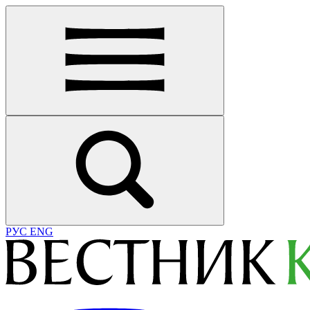
РУС
ENG