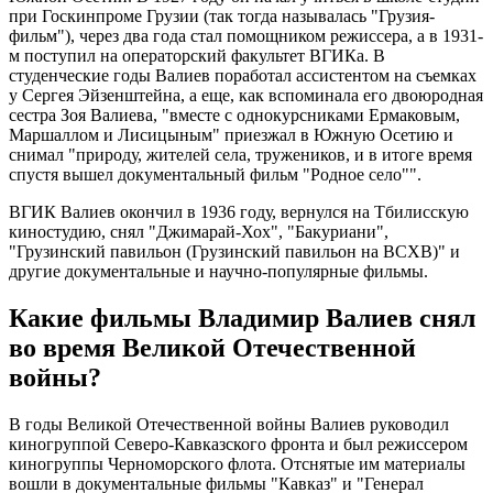
при Госкинпроме Грузии (так тогда называлась "Грузия-
фильм"), через два года стал помощником режиссера, а в 1931-
м поступил на операторский факультет ВГИКа. В
студенческие годы Валиев поработал ассистентом на съемках
у Сергея Эйзенштейна, а еще, как вспоминала его двоюродная
сестра Зоя Валиева, "вместе с однокурсниками Ермаковым,
Маршаллом и Лисицыным" приезжал в Южную Осетию и
снимал "природу, жителей села, тружеников, и в итоге время
спустя вышел документальный фильм "Родное село"".
ВГИК Валиев окончил в 1936 году, вернулся на Тбилисскую
киностудию, снял "Джимарай-Хох", "Бакуриани",
"Грузинский павильон (Грузинский павильон на ВСХВ)" и
другие документальные и научно-популярные фильмы.
Какие фильмы Владимир Валиев снял
во время Великой Отечественной
войны?
В годы Великой Отечественной войны Валиев руководил
киногруппой Северо-Кавказского фронта и был режиссером
киногруппы Черноморского флота. Отснятые им материалы
вошли в документальные фильмы "Кавказ" и "Генерал