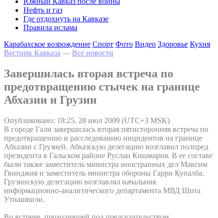
Южный Кавказ после войны
Нефть и газ
Где отдохнуть на Кавказе
Правила ислама
Карабахское возрождение
Спорт
Фото
Видео
Здоровье
Кухня
Вестник Кавказа
—
Все новости
Завершилась вторая встреча по
предотвращению стычек на границе
Абхазии и Грузии
Опубликовано: 18:25, 28 июл 2009 (UTC+3 MSK)
В городе Гали завершилась вторая пятисторонняя встреча по
предотвращению и расследованию инцидентов на границе
Абхазии с Грузией. Абхазскую делегацию возглавил полпред
президента в Гальском районе Руслан Кишмария. В ее составе
были также заместитель министра иностранных дел Максим
Гвинджия и заместитель министра обороны Гарри Купалба.
Грузинскую делегацию возглавлял начальник
информационно-аналитического департамента МВД Шота
Утиашвили.
Во встрече, проходившей под председательством