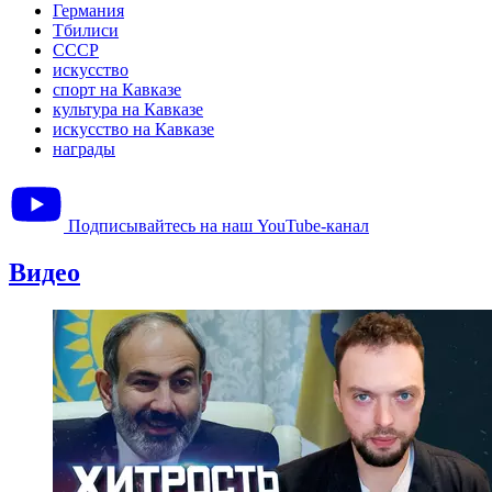
Германия
Тбилиси
СССР
искусство
спорт на Кавказе
культура на Кавказе
искусство на Кавказе
награды
Подписывайтесь на наш YouTube-канал
Видео