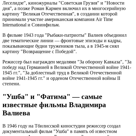
Леселидзе", киножурналы "Советская Грузия" и "Новости
дня", а позже Роман Кармен включил их в многосерийную
картину "Великая Отечественная", в создании которой
принимали участие американская компания Air Time
International и Совинфильм.
В фильме 1943 года "Рыбаки-патриоты" Валиев объединил
две тематические линии — фронтовые эпизоды и кадры,
показывающие будни тружеников тыла, а в 1945-м снял
картину "Возвращение с Победой".
Режиссер был награжден медалями "За оборону Кавказа", "За
победу над Германией в Великой Отечественной войне 1941-
1945 гг.", "За доблестный труд в Великой Отечественной
войне 1941-1945 гг." и орденом Отечественной войны II
степени.
"Ушба" и "Фатима" — самые
известные фильмы Владимира
Валиева
В 1946 году на Тбилисской киностудии режиссер создал
документальный фильм "Ушба" в память об известном