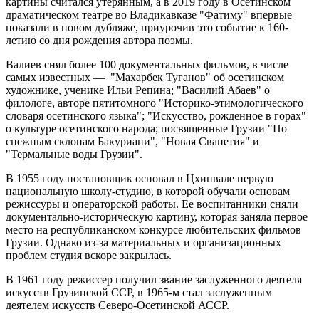
картины считался утерянным, а в 2019 году в Осетинском
драматическом театре во Владикавказе "Фатиму" впервые
показали в новом дубляже, приурочив это событие к 160-
летию со дня рождения автора поэмы.
Валиев снял более 100 документальных фильмов, в числе
самых известных — "Махарбек Туганов" об осетинском
художнике, ученике Ильи Репина; "Василий Абаев" о
филологе, авторе пятитомного "Историко-этимологического
словаря осетинского языка"; "Искусство, рожденное в горах"
о культуре осетинского народа; посвященные Грузии "По
снежным склонам Бакуриани", "Новая Сванетия" и
"Термальные воды Грузии".
В 1955 году постановщик основал в Цхинвале первую
национальную школу-студию, в которой обучали основам
режиссуры и операторской работы. Ее воспитанники сняли
документально-историческую картину, которая заняла первое
место на республиканском конкурсе любительских фильмов
Грузии. Однако из-за материальных и организационных
проблем студия вскоре закрылась.
В 1961 году режиссер получил звание заслуженного деятеля
искусств Грузинской ССР, в 1965-м стал заслуженным
деятелем искусств Северо-Осетинской АССР.