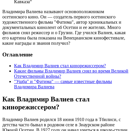
Кавказа“
Владимира Валиева называют основоположником
осетинского кино. Он — создатель первого осетинского
художественного фильма "Фатима", автор хроникальных и
документальных кинолент об Осетии и ее жителях. Много
фильмов снял режиссер и о Грузии. Где учился Валиев, какая
его картина была показана на Венецианском кинофестивале,
какие награды и звания получил?
Оглавление
Как Владимир Валиев стал кинорежиссером?
Какие фильмы Владимир Валиев снял во время Великой
Отечественной войны?
"Ушба" и "Фатима" — самые известные фильмы
Владимира Валиева
Как Владимир Валиев стал
кинорежиссером?
Владимир Валиев родился 18 июня 1910 года в Тбилиси, с
детства часто бывал в родовом селе в Знаурском районе
Южной Осетии. В 1927 году он начал учиться в школе-студии