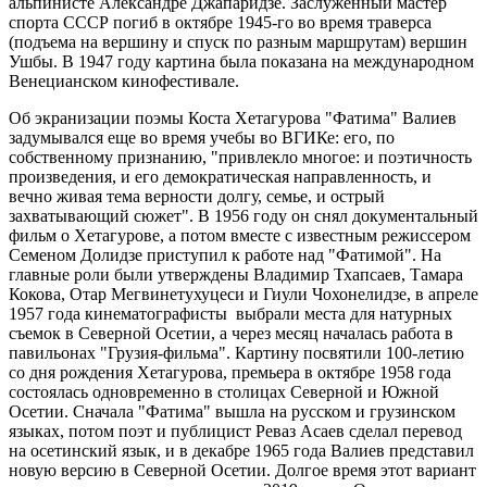
альпинисте Александре Джапаридзе. Заслуженный мастер
спорта СССР погиб в октябре 1945-го во время траверса
(подъема на вершину и спуск по разным маршрутам) вершин
Ушбы. В 1947 году картина была показана на международном
Венецианском кинофестивале.
Об экранизации поэмы Коста Хетагурова "Фатима" Валиев
задумывался еще во время учебы во ВГИКе: его, по
собственному признанию, "привлекло многое: и поэтичность
произведения, и его демократическая направленность, и
вечно живая тема верности долгу, семье, и острый
захватывающий сюжет". В 1956 году он снял документальный
фильм о Хетагурове, а потом вместе с известным режиссером
Семеном Долидзе приступил к работе над "Фатимой". На
главные роли были утверждены Владимир Тхапсаев, Тамара
Кокова, Отар Мегвинетухуцеси и Гиули Чохонелидзе, в апреле
1957 года кинематографисты выбрали места для натурных
съемок в Северной Осетии, а через месяц началась работа в
павильонах "Грузия-фильма". Картину посвятили 100-летию
со дня рождения Хетагурова, премьера в октябре 1958 года
состоялась одновременно в столицах Северной и Южной
Осетии. Сначала "Фатима" вышла на русском и грузинском
языках, потом поэт и публицист Реваз Асаев сделал перевод
на осетинский язык, и в декабре 1965 года Валиев представил
новую версию в Северной Осетии. Долгое время этот вариант