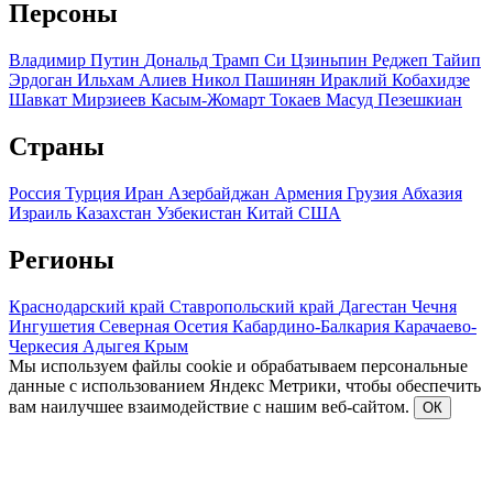
Персоны
Владимир Путин
Дональд Трамп
Си Цзиньпин
Реджеп Тайип
Эрдоган
Ильхам Алиев
Никол Пашинян
Ираклий Кобахидзе
Шавкат Мирзиеев
Касым-Жомарт Токаев
Масуд Пезешкиан
Страны
Россия
Турция
Иран
Азербайджан
Армения
Грузия
Абхазия
Израиль
Казахстан
Узбекистан
Китай
США
Регионы
Краснодарский край
Ставропольский край
Дагестан
Чечня
Ингушетия
Северная Осетия
Кабардино-Балкария
Карачаево-
Черкесия
Адыгея
Крым
Мы используем файлы cookie и обрабатываем персональные
данные с использованием Яндекс Метрики, чтобы обеспечить
вам наилучшее взаимодействие с нашим веб-сайтом.
ОК