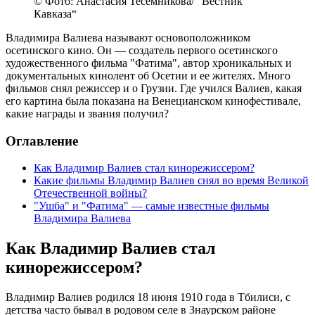
© Фото: Анастасия Тесемникова/ “Вестник
Кавказа“
Владимира Валиева называют основоположником
осетинского кино. Он — создатель первого осетинского
художественного фильма "Фатима", автор хроникальных и
документальных кинолент об Осетии и ее жителях. Много
фильмов снял режиссер и о Грузии. Где учился Валиев, какая
его картина была показана на Венецианском кинофестивале,
какие награды и звания получил?
Оглавление
Как Владимир Валиев стал кинорежиссером?
Какие фильмы Владимир Валиев снял во время Великой
Отечественной войны?
"Ушба" и "Фатима" — самые известные фильмы
Владимира Валиева
Как Владимир Валиев стал
кинорежиссером?
Владимир Валиев родился 18 июня 1910 года в Тбилиси, с
детства часто бывал в родовом селе в Знаурском районе