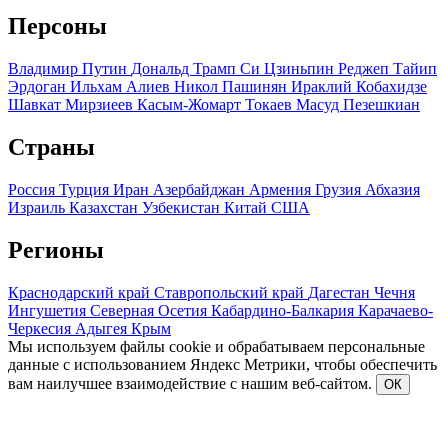
Персоны
Владимир Путин
Дональд Трамп
Си Цзиньпин
Реджеп Тайип
Эрдоган
Ильхам Алиев
Никол Пашинян
Ираклий Кобахидзе
Шавкат Мирзиеев
Касым-Жомарт Токаев
Масуд Пезешкиан
Страны
Россия
Турция
Иран
Азербайджан
Армения
Грузия
Абхазия
Израиль
Казахстан
Узбекистан
Китай
США
Регионы
Краснодарский край
Ставропольский край
Дагестан
Чечня
Ингушетия
Северная Осетия
Кабардино-Балкария
Карачаево-
Черкесия
Адыгея
Крым
Мы используем файлы cookie и обрабатываем персональные
данные с использованием Яндекс Метрики, чтобы обеспечить
вам наилучшее взаимодействие с нашим веб-сайтом.
ОК