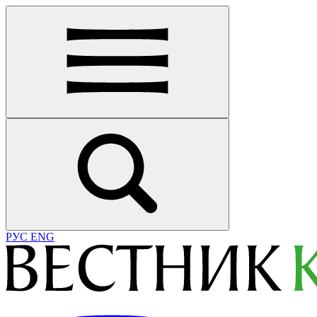
РУС
ENG