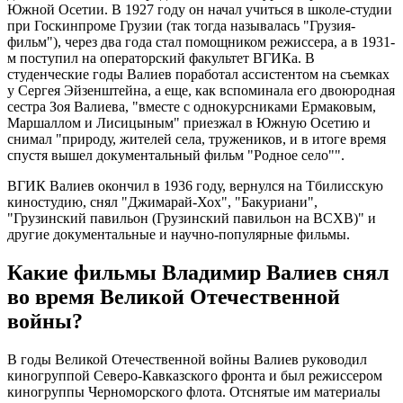
Южной Осетии. В 1927 году он начал учиться в школе-студии
при Госкинпроме Грузии (так тогда называлась "Грузия-
фильм"), через два года стал помощником режиссера, а в 1931-
м поступил на операторский факультет ВГИКа. В
студенческие годы Валиев поработал ассистентом на съемках
у Сергея Эйзенштейна, а еще, как вспоминала его двоюродная
сестра Зоя Валиева, "вместе с однокурсниками Ермаковым,
Маршаллом и Лисицыным" приезжал в Южную Осетию и
снимал "природу, жителей села, тружеников, и в итоге время
спустя вышел документальный фильм "Родное село"".
ВГИК Валиев окончил в 1936 году, вернулся на Тбилисскую
киностудию, снял "Джимарай-Хох", "Бакуриани",
"Грузинский павильон (Грузинский павильон на ВСХВ)" и
другие документальные и научно-популярные фильмы.
Какие фильмы Владимир Валиев снял
во время Великой Отечественной
войны?
В годы Великой Отечественной войны Валиев руководил
киногруппой Северо-Кавказского фронта и был режиссером
киногруппы Черноморского флота. Отснятые им материалы