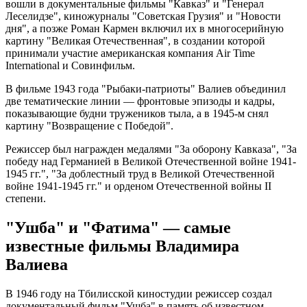
вошли в документальные фильмы "Кавказ" и "Генерал
Леселидзе", киножурналы "Советская Грузия" и "Новости
дня", а позже Роман Кармен включил их в многосерийную
картину "Великая Отечественная", в создании которой
принимали участие американская компания Air Time
International и Совинфильм.
В фильме 1943 года "Рыбаки-патриоты" Валиев объединил
две тематические линии — фронтовые эпизоды и кадры,
показывающие будни тружеников тыла, а в 1945-м снял
картину "Возвращение с Победой".
Режиссер был награжден медалями "За оборону Кавказа", "За
победу над Германией в Великой Отечественной войне 1941-
1945 гг.", "За доблестный труд в Великой Отечественной
войне 1941-1945 гг." и орденом Отечественной войны II
степени.
"Ушба" и "Фатима" — самые
известные фильмы Владимира
Валиева
В 1946 году на Тбилисской киностудии режиссер создал
документальный фильм "Ушба" в память об известном