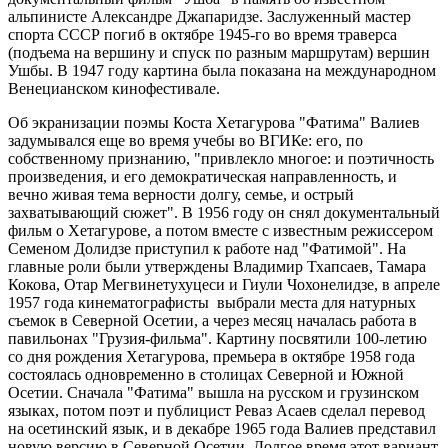
альпинисте Александре Джапаридзе. Заслуженный мастер
спорта СССР погиб в октябре 1945-го во время траверса
(подъема на вершину и спуск по разным маршрутам) вершин
Ушбы. В 1947 году картина была показана на международном
Венецианском кинофестивале.
Об экранизации поэмы Коста Хетагурова "Фатима" Валиев
задумывался еще во время учебы во ВГИКе: его, по
собственному признанию, "привлекло многое: и поэтичность
произведения, и его демократическая направленность, и
вечно живая тема верности долгу, семье, и острый
захватывающий сюжет". В 1956 году он снял документальный
фильм о Хетагурове, а потом вместе с известным режиссером
Семеном Долидзе приступил к работе над "Фатимой". На
главные роли были утверждены Владимир Тхапсаев, Тамара
Кокова, Отар Мегвинетухуцеси и Гиули Чохонелидзе, в апреле
1957 года кинематографисты выбрали места для натурных
съемок в Северной Осетии, а через месяц началась работа в
павильонах "Грузия-фильма". Картину посвятили 100-летию
со дня рождения Хетагурова, премьера в октябре 1958 года
состоялась одновременно в столицах Северной и Южной
Осетии. Сначала "Фатима" вышла на русском и грузинском
языках, потом поэт и публицист Реваз Асаев сделал перевод
на осетинский язык, и в декабре 1965 года Валиев представил
новую версию в Северной Осетии. Долгое время этот вариант