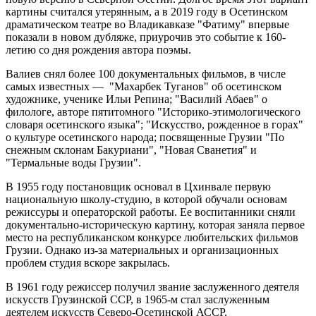
картины считался утерянным, а в 2019 году в Осетинском
драматическом театре во Владикавказе "Фатиму" впервые
показали в новом дубляже, приурочив это событие к 160-
летию со дня рождения автора поэмы.
Валиев снял более 100 документальных фильмов, в числе
самых известных — "Махарбек Туганов" об осетинском
художнике, ученике Ильи Репина; "Василий Абаев" о
филологе, авторе пятитомного "Историко-этимологического
словаря осетинского языка"; "Искусство, рожденное в горах"
о культуре осетинского народа; посвященные Грузии "По
снежным склонам Бакуриани", "Новая Сванетия" и
"Термальные воды Грузии".
В 1955 году постановщик основал в Цхинвале первую
национальную школу-студию, в которой обучали основам
режиссуры и операторской работы. Ее воспитанники сняли
документально-историческую картину, которая заняла первое
место на республиканском конкурсе любительских фильмов
Грузии. Однако из-за материальных и организационных
проблем студия вскоре закрылась.
В 1961 году режиссер получил звание заслуженного деятеля
искусств Грузинской ССР, в 1965-м стал заслуженным
деятелем искусств Северо-Осетинской АССР.