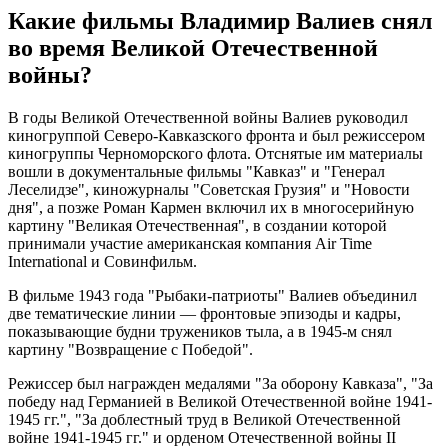
Какие фильмы Владимир Валиев снял
во время Великой Отечественной
войны?
В годы Великой Отечественной войны Валиев руководил
киногруппой Северо-Кавказского фронта и был режиссером
киногруппы Черноморского флота. Отснятые им материалы
вошли в документальные фильмы "Кавказ" и "Генерал
Леселидзе", киножурналы "Советская Грузия" и "Новости
дня", а позже Роман Кармен включил их в многосерийную
картину "Великая Отечественная", в создании которой
принимали участие американская компания Air Time
International и Совинфильм.
В фильме 1943 года "Рыбаки-патриоты" Валиев объединил
две тематические линии — фронтовые эпизоды и кадры,
показывающие будни тружеников тыла, а в 1945-м снял
картину "Возвращение с Победой".
Режиссер был награжден медалями "За оборону Кавказа", "За
победу над Германией в Великой Отечественной войне 1941-
1945 гг.", "За доблестный труд в Великой Отечественной
войне 1941-1945 гг." и орденом Отечественной войны II