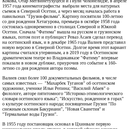
Кокова, Отар Мегвинетухуцеси и Гиули Чохонелидзе, в апреле
1957 года кинематографисты выбрали места для натурных
съемок в Северной Осетии, а через месяц началась работа в
павильонах "Грузия-фильма". Картину посвятили 100-летию
со дня рождения Хетагурова, премьера в октябре 1958 года
состоялась одновременно в столицах Северной и Южной
Осетии. Сначала "Фатима" вышла на русском и грузинском
языках, потом поэт и публицист Реваз Асаев сделал перевод
на осетинский язык, и в декабре 1965 года Валиев представил
новую версию в Северной Осетии. Долгое время этот вариант
картины считался утерянным, а в 2019 году в Осетинском
драматическом театре во Владикавказе "Фатиму" впервые
показали в новом дубляже, приурочив это событие к 160-
летию со дня рождения автора поэмы.
Валиев снял более 100 документальных фильмов, в числе
самых известных — "Махарбек Туганов" об осетинском
художнике, ученике Ильи Репина; "Василий Абаев" о
филологе, авторе пятитомного "Историко-этимологического
словаря осетинского языка"; "Искусство, рожденное в горах"
о культуре осетинского народа; посвященные Грузии "По
снежным склонам Бакуриани", "Новая Сванетия" и
"Термальные воды Грузии".
В 1955 году постановщик основал в Цхинвале первую