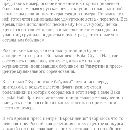
представив номер, особое внимание в котором привлекает
большая дымящаяся русская печь, с крупного плана которой
режиссеры решили начать трансляцию номера. По замыслу в
ней готовятся национальные удмуртские яства - перепечи. Все
время, пока исполняется песня Party For Everybody, печка
крутится на заднем плане, а в завершение номера одна из
участниц группы с подносом в руках раздает готовые яства
остальным бабушкам.
Российские конкурсантки выступили под бурные
аплодисменты зрителей в комплексе Baku Crystal Hall, где
состоялось первое шоу конкурса, а также под хор
журналистов, подпевавших бабушкам из Удмуртии в пресс-
центре музыкального соревнования.
Как только "Бурановские бабушки" появились перед
зрителями, в воздух взлетели флаги разных стран,
болельщики из которых собрались в этот вечер в зале Baku
Crystal Hall. Зрители танцевали и подпевали уже выученной
наизусть песне российских конкурсанток на протяжении
всего их номера.
В это время в пресс-центре "Евровидения" творилось что-то
невероятное. Российская делегация в пресс-центре конкурса
каждый год поддерживает своих участников, но подобного