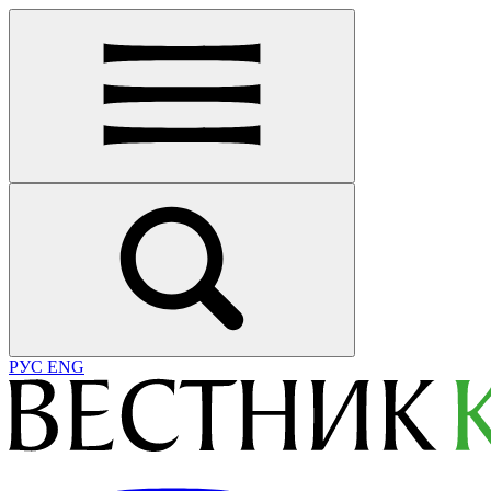
РУС
ENG