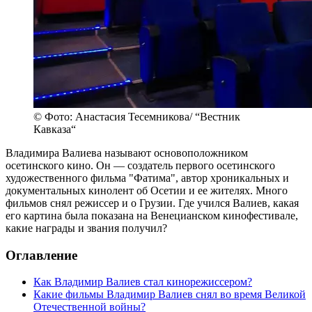
© Фото: Анастасия Тесемникова/ “Вестник
Кавказа“
Владимира Валиева называют основоположником
осетинского кино. Он — создатель первого осетинского
художественного фильма "Фатима", автор хроникальных и
документальных кинолент об Осетии и ее жителях. Много
фильмов снял режиссер и о Грузии. Где учился Валиев, какая
его картина была показана на Венецианском кинофестивале,
какие награды и звания получил?
Оглавление
Как Владимир Валиев стал кинорежиссером?
Какие фильмы Владимир Валиев снял во время Великой
Отечественной войны?