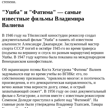
степени.
"Ушба" и "Фатима" — самые
известные фильмы Владимира
Валиева
В 1946 году на Тбилисской киностудии режиссер создал
документальный фильм "Ушба" в память об известном
альпинисте Александре Джапаридзе. Заслуженный мастер
спорта СССР погиб в октябре 1945-го во время траверса
(подъема на вершину и спуск по разным маршрутам) вершин
Ушбы. В 1947 году картина была показана на международном
Венецианском кинофестивале.
Об экранизации поэмы Коста Хетагурова "Фатима" Валиев
задумывался еще во время учебы во ВГИКе: его, по
собственному признанию, "привлекло многое: и поэтичность
произведения, и его демократическая направленность, и
вечно живая тема верности долгу, семье, и острый
захватывающий сюжет". В 1956 году он снял документальный
фильм о Хетагурове, а потом вместе с известным режиссером
Семеном Долидзе приступил к работе над "Фатимой". На
главные роли были утверждены Владимир Тхапсаев, Тамара