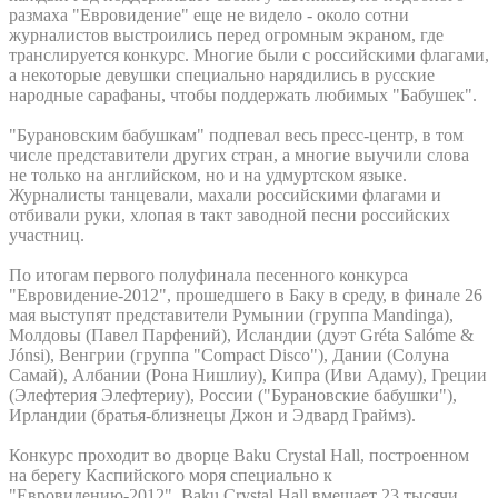
размаха "Евровидение" еще не видело - около сотни
журналистов выстроились перед огромным экраном, где
транслируется конкурс. Многие были с российскими флагами,
а некоторые девушки специально нарядились в русские
народные сарафаны, чтобы поддержать любимых "Бабушек".
"Бурановским бабушкам" подпевал весь пресс-центр, в том
числе представители других стран, а многие выучили слова
не только на английском, но и на удмуртском языке.
Журналисты танцевали, махали российскими флагами и
отбивали руки, хлопая в такт заводной песни российских
участниц.
По итогам первого полуфинала песенного конкурса
"Евровидение-2012", прошедшего в Баку в среду, в финале 26
мая выступят представители Румынии (группа Mandinga),
Молдовы (Павел Парфений), Исландии (дуэт Gréta Salóme &
Jónsi), Венгрии (группа "Compact Disco"), Дании (Солуна
Самай), Албании (Рона Нишлиу), Кипра (Иви Адаму), Греции
(Элефтерия Элефтериу), России ("Бурановские бабушки"),
Ирландии (братья-близнецы Джон и Эдвард Граймз).
Конкурс проходит во дворце Baku Crystal Hall, построенном
на берегу Каспийского моря специально к
"Евровидению-2012". Baku Crystal Hall вмещает 23 тысячи