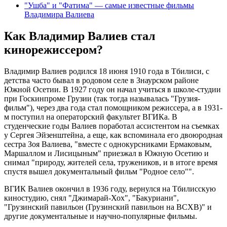
"Ушба" и "Фатима" — самые известные фильмы
Владимира Валиева
Как Владимир Валиев стал
кинорежиссером?
Владимир Валиев родился 18 июня 1910 года в Тбилиси, с
детства часто бывал в родовом селе в Знаурском районе
Южной Осетии. В 1927 году он начал учиться в школе-студии
при Госкинпроме Грузии (так тогда называлась "Грузия-
фильм"), через два года стал помощником режиссера, а в 1931-
м поступил на операторский факультет ВГИКа. В
студенческие годы Валиев поработал ассистентом на съемках
у Сергея Эйзенштейна, а еще, как вспоминала его двоюродная
сестра Зоя Валиева, "вместе с однокурсниками Ермаковым,
Маршаллом и Лисицыным" приезжал в Южную Осетию и
снимал "природу, жителей села, тружеников, и в итоге время
спустя вышел документальный фильм "Родное село"".
ВГИК Валиев окончил в 1936 году, вернулся на Тбилисскую
киностудию, снял "Джимарай-Хох", "Бакуриани",
"Грузинский павильон (Грузинский павильон на ВСХВ)" и
другие документальные и научно-популярные фильмы.