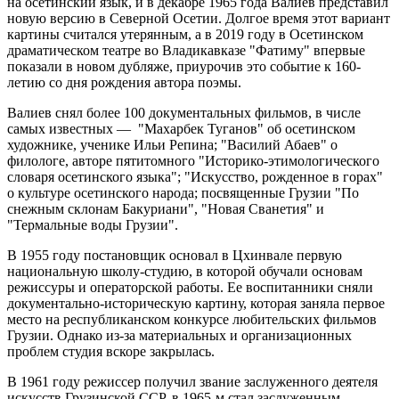
на осетинский язык, и в декабре 1965 года Валиев представил
новую версию в Северной Осетии. Долгое время этот вариант
картины считался утерянным, а в 2019 году в Осетинском
драматическом театре во Владикавказе "Фатиму" впервые
показали в новом дубляже, приурочив это событие к 160-
летию со дня рождения автора поэмы.
Валиев снял более 100 документальных фильмов, в числе
самых известных — "Махарбек Туганов" об осетинском
художнике, ученике Ильи Репина; "Василий Абаев" о
филологе, авторе пятитомного "Историко-этимологического
словаря осетинского языка"; "Искусство, рожденное в горах"
о культуре осетинского народа; посвященные Грузии "По
снежным склонам Бакуриани", "Новая Сванетия" и
"Термальные воды Грузии".
В 1955 году постановщик основал в Цхинвале первую
национальную школу-студию, в которой обучали основам
режиссуры и операторской работы. Ее воспитанники сняли
документально-историческую картину, которая заняла первое
место на республиканском конкурсе любительских фильмов
Грузии. Однако из-за материальных и организационных
проблем студия вскоре закрылась.
В 1961 году режиссер получил звание заслуженного деятеля
искусств Грузинской ССР, в 1965-м стал заслуженным