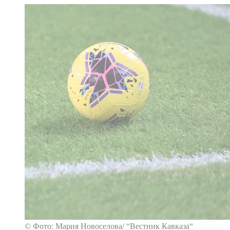
© Фото: Мария Новоселова/ “Вестник Кавказа“