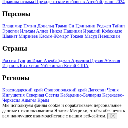
Правила ислама
Президентские выборы в Азербайджане 2024
Персоны
Владимир Путин
Дональд Трамп
Си Цзиньпин
Реджеп Тайип
Эрдоган
Ильхам Алиев
Никол Пашинян
Ираклий Кобахидзе
Шавкат Мирзиеев
Касым-Жомарт Токаев
Масуд Пезешкиан
Страны
Россия
Турция
Иран
Азербайджан
Армения
Грузия
Абхазия
Израиль
Казахстан
Узбекистан
Китай
США
Регионы
Краснодарский край
Ставропольский край
Дагестан
Чечня
Ингушетия
Северная Осетия
Кабардино-Балкария
Карачаево-
Черкесия
Адыгея
Крым
Мы используем файлы cookie и обрабатываем персональные
данные с использованием Яндекс Метрики, чтобы обеспечить
вам наилучшее взаимодействие с нашим веб-сайтом.
ОК