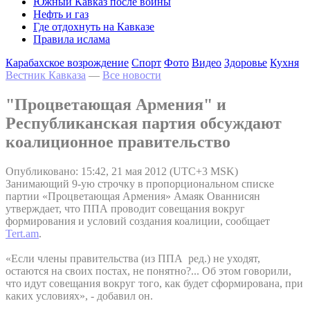
Южный Кавказ после войны
Нефть и газ
Где отдохнуть на Кавказе
Правила ислама
Карабахское возрождение
Спорт
Фото
Видео
Здоровье
Кухня
Вестник Кавказа
—
Все новости
"Процветающая Армения" и
Республиканская партия обсуждают
коалиционное правительство
Опубликовано: 15:42, 21 мая 2012 (UTC+3 MSK)
Занимающий 9-ую строчку в пропорциональном списке
партии «Процветающая Армения» Амаяк Ованнисян
утверждает, что ППА проводит совещания вокруг
формирования и условий создания коалиции, сообщает
Tert.am
.
«Если члены правительства (из ППА ред.) не уходят,
остаются на своих постах, не понятно?... Об этом говорили,
что идут совещания вокруг того, как будет сформирована, при
каких условиях», - добавил он.