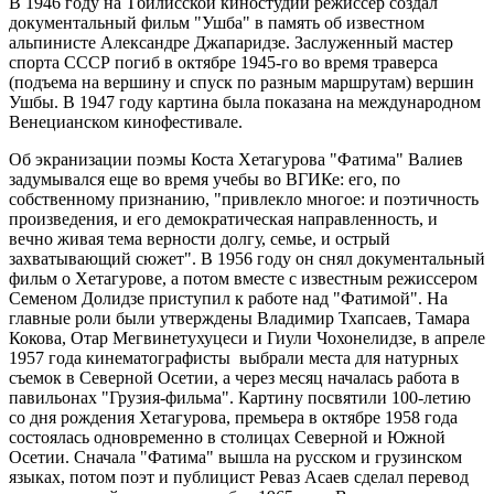
В 1946 году на Тбилисской киностудии режиссер создал
документальный фильм "Ушба" в память об известном
альпинисте Александре Джапаридзе. Заслуженный мастер
спорта СССР погиб в октябре 1945-го во время траверса
(подъема на вершину и спуск по разным маршрутам) вершин
Ушбы. В 1947 году картина была показана на международном
Венецианском кинофестивале.
Об экранизации поэмы Коста Хетагурова "Фатима" Валиев
задумывался еще во время учебы во ВГИКе: его, по
собственному признанию, "привлекло многое: и поэтичность
произведения, и его демократическая направленность, и
вечно живая тема верности долгу, семье, и острый
захватывающий сюжет". В 1956 году он снял документальный
фильм о Хетагурове, а потом вместе с известным режиссером
Семеном Долидзе приступил к работе над "Фатимой". На
главные роли были утверждены Владимир Тхапсаев, Тамара
Кокова, Отар Мегвинетухуцеси и Гиули Чохонелидзе, в апреле
1957 года кинематографисты выбрали места для натурных
съемок в Северной Осетии, а через месяц началась работа в
павильонах "Грузия-фильма". Картину посвятили 100-летию
со дня рождения Хетагурова, премьера в октябре 1958 года
состоялась одновременно в столицах Северной и Южной
Осетии. Сначала "Фатима" вышла на русском и грузинском
языках, потом поэт и публицист Реваз Асаев сделал перевод