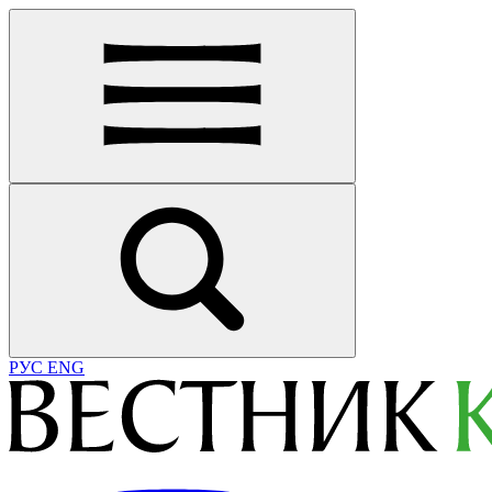
РУС
ENG