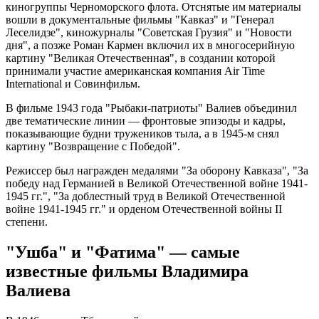
киногруппы Черноморского флота. Отснятые им материалы
вошли в документальные фильмы "Кавказ" и "Генерал
Леселидзе", киножурналы "Советская Грузия" и "Новости
дня", а позже Роман Кармен включил их в многосерийную
картину "Великая Отечественная", в создании которой
принимали участие американская компания Air Time
International и Совинфильм.
В фильме 1943 года "Рыбаки-патриоты" Валиев объединил
две тематические линии — фронтовые эпизоды и кадры,
показывающие будни тружеников тыла, а в 1945-м снял
картину "Возвращение с Победой".
Режиссер был награжден медалями "За оборону Кавказа", "За
победу над Германией в Великой Отечественной войне 1941-
1945 гг.", "За доблестный труд в Великой Отечественной
войне 1941-1945 гг." и орденом Отечественной войны II
степени.
"Ушба" и "Фатима" — самые
известные фильмы Владимира
Валиева