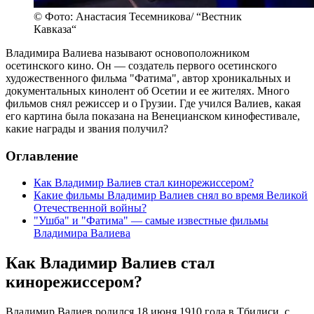
© Фото: Анастасия Тесемникова/ “Вестник
Кавказа“
Владимира Валиева называют основоположником
осетинского кино. Он — создатель первого осетинского
художественного фильма "Фатима", автор хроникальных и
документальных кинолент об Осетии и ее жителях. Много
фильмов снял режиссер и о Грузии. Где учился Валиев, какая
его картина была показана на Венецианском кинофестивале,
какие награды и звания получил?
Оглавление
Как Владимир Валиев стал кинорежиссером?
Какие фильмы Владимир Валиев снял во время Великой
Отечественной войны?
"Ушба" и "Фатима" — самые известные фильмы
Владимира Валиева
Как Владимир Валиев стал
кинорежиссером?
Владимир Валиев родился 18 июня 1910 года в Тбилиси, с