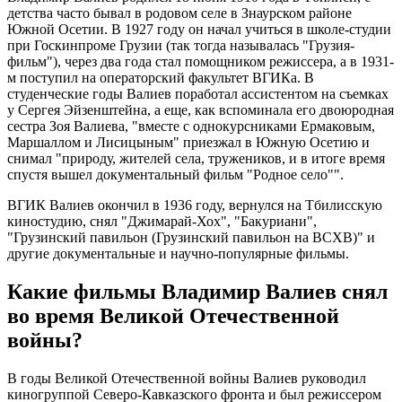
детства часто бывал в родовом селе в Знаурском районе
Южной Осетии. В 1927 году он начал учиться в школе-студии
при Госкинпроме Грузии (так тогда называлась "Грузия-
фильм"), через два года стал помощником режиссера, а в 1931-
м поступил на операторский факультет ВГИКа. В
студенческие годы Валиев поработал ассистентом на съемках
у Сергея Эйзенштейна, а еще, как вспоминала его двоюродная
сестра Зоя Валиева, "вместе с однокурсниками Ермаковым,
Маршаллом и Лисицыным" приезжал в Южную Осетию и
снимал "природу, жителей села, тружеников, и в итоге время
спустя вышел документальный фильм "Родное село"".
ВГИК Валиев окончил в 1936 году, вернулся на Тбилисскую
киностудию, снял "Джимарай-Хох", "Бакуриани",
"Грузинский павильон (Грузинский павильон на ВСХВ)" и
другие документальные и научно-популярные фильмы.
Какие фильмы Владимир Валиев снял
во время Великой Отечественной
войны?
В годы Великой Отечественной войны Валиев руководил
киногруппой Северо-Кавказского фронта и был режиссером