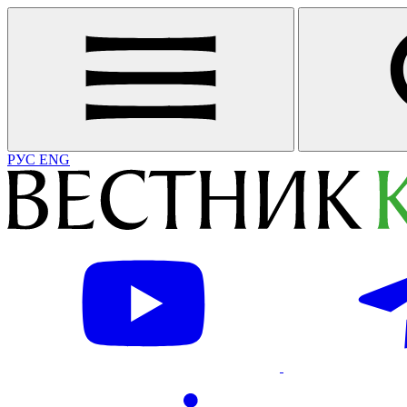
РУС
ENG