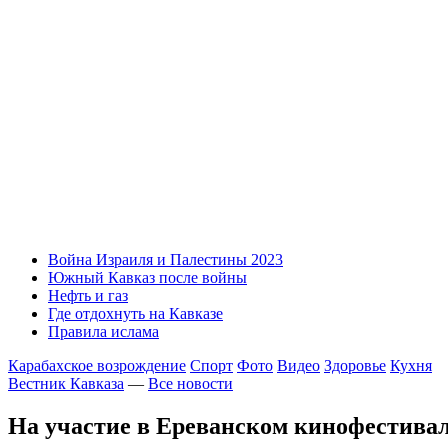
Война Израиля и Палестины 2023
Южный Кавказ после войны
Нефть и газ
Где отдохнуть на Кавказе
Правила ислама
Карабахское возрождение
Спорт
Фото
Видео
Здоровье
Кухня
Вестник Кавказа
—
Все новости
На участие в Ереванском кинофестивал