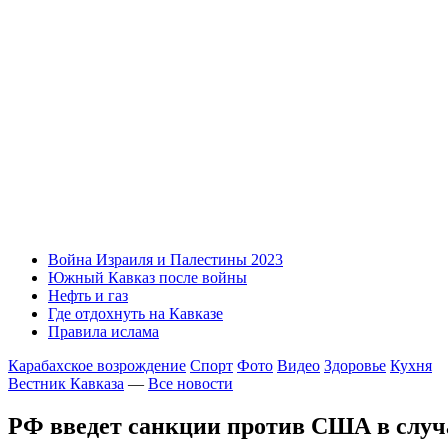
Война Израиля и Палестины 2023
Южный Кавказ после войны
Нефть и газ
Где отдохнуть на Кавказе
Правила ислама
Карабахское возрождение
Спорт
Фото
Видео
Здоровье
Кухня
Вестник Кавказа
—
Все новости
РФ введет санкции против США в случ