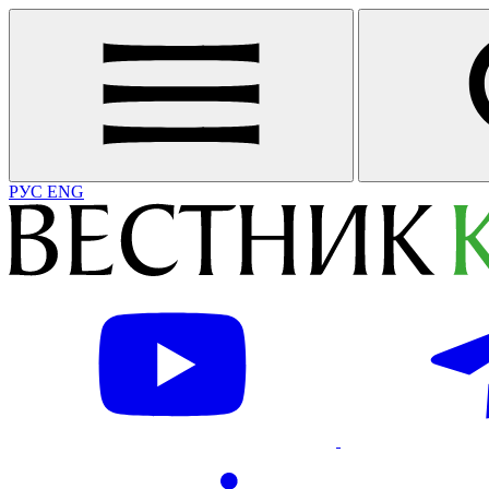
РУС
ENG