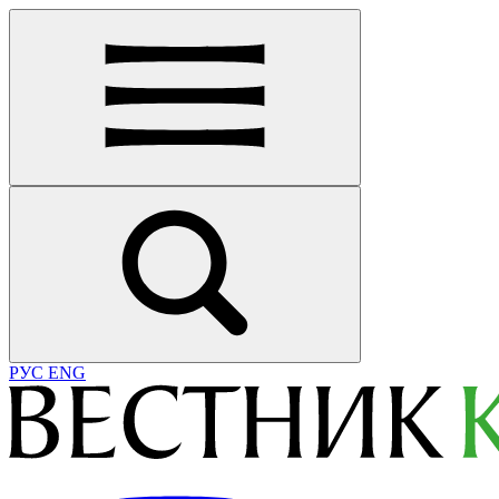
РУС
ENG