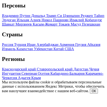
Персоны
Владимир Путин
Дональд Трамп
Си Цзиньпин
Реджеп Тайип
Эрдоган
Ильхам Алиев
Никол Пашинян
Ираклий Кобахидзе
Шавкат Мирзиеев
Касым-Жомарт Токаев
Масуд Пезешкиан
Страны
Россия
Турция
Иран
Азербайджан
Армения
Грузия
Абхазия
Израиль
Казахстан
Узбекистан
Китай
США
Регионы
Краснодарский край
Ставропольский край
Дагестан
Чечня
Ингушетия
Северная Осетия
Кабардино-Балкария
Карачаево-
Черкесия
Адыгея
Крым
Мы используем файлы cookie и обрабатываем персональные
данные с использованием Яндекс Метрики, чтобы обеспечить
вам наилучшее взаимодействие с нашим веб-сайтом.
ОК