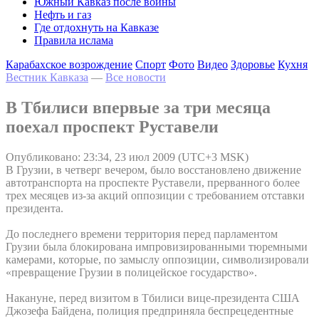
Южный Кавказ после войны
Нефть и газ
Где отдохнуть на Кавказе
Правила ислама
Карабахское возрождение
Спорт
Фото
Видео
Здоровье
Кухня
Вестник Кавказа
—
Все новости
В Тбилиси впервые за три месяца
поехал проспект Руставели
Опубликовано: 23:34, 23 июл 2009 (UTC+3 MSK)
В Грузии, в четверг вечером, было восстановлено движение
автотранспорта на проспекте Руставели, прерванного более
трех месяцев из-за акций оппозиции с требованием отставки
президента.
До последнего времени территория перед парламентом
Грузии была блокирована импровизированными тюремными
камерами, которые, по замыслу оппозиции, символизировали
«превращение Грузии в полицейское государство».
Накануне, перед визитом в Тбилиси вице-президента США
Джозефа Байдена, полиция предприняла беспрецедентные