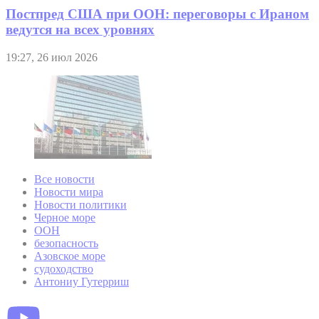
Постпред США при ООН: переговоры с Ираном
ведутся на всех уровнях
19:27, 26 июл 2026
Все новости
Новости мира
Новости политики
Черное море
ООН
безопасность
Азовское море
судоходство
Антониу Гутерриш